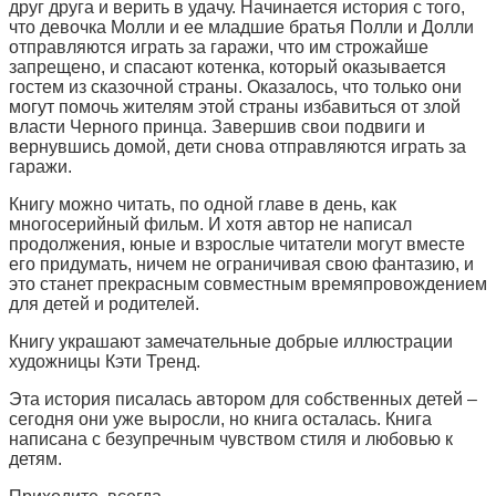
друг друга и верить в удачу. Начинается история с того,
что девочка Молли и ее младшие братья Полли и Долли
отправляются играть за гаражи, что им строжайше
запрещено, и спасают котенка, который оказывается
гостем из сказочной страны. Оказалось, что только они
могут помочь жителям этой страны избавиться от злой
власти Черного принца. Завершив свои подвиги и
вернувшись домой, дети снова отправляются играть за
гаражи.
Книгу можно читать, по одной главе в день, как
многосерийный фильм. И хотя автор не написал
продолжения, юные и взрослые читатели могут вместе
его придумать, ничем не ограничивая свою фантазию, и
это станет прекрасным совместным времяпровождением
для детей и родителей.
Книгу украшают замечательные добрые иллюстрации
художницы Кэти Тренд.
Эта история писалась автором для собственных детей –
сегодня они уже выросли, но книга осталась. Книга
написана с безупречным чувством стиля и любовью к
детям.