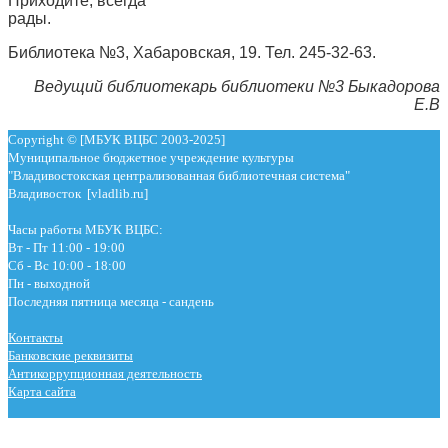
Приходите, всегда
рады
Библиотека №3, Хабаровская, 19. Тел. 245-32-63.
Ведущий библиотекарь библиотеки №3 Быкадорова
Е.В
Copyright © [МБУК ВЦБС 2003-2025]
Муниципальное бюджетное учреждение культуры
"Владивостокская централизованная библиотечная система"
Владивосток [vladlib.ru]
Часы работы МБУК ВЦБС:
Вт - Пт 11:00 - 19:00
Сб - Вс 10:00 - 18:00
Пн - выходной
Последняя пятница месяца - сандень
Контакты
Банковские реквизиты
Антикоррупционная деятельность
Карта сайта