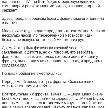
направлен в 37 – ю Витебскую стрелковую дивизию
командиром расчёта минометчиков, в звании старший
сержант.
Здесь перед очередным боем с фашистами его приняли
в партию.
Мне сейчас трудно даже представить, как можно было по
несколько часов, по пересечённой местности идти,
бежать, не выпуская тяжелый миномет из рук.
Да, мой отец был физически крепкий человек,
закаленный с детства, но он говорил, что зверства
фашистов в селах и городах, которые они отбивали у
фрицев, вызывали у них ненависть к врагу, и придавало
солдатам сил.
Но наши бойцы не ожесточались.
Передо мной письма отца с фронта. Сколько в них
скрытой нежности и заботы.
Вот треугольник с фронта, 1944 г …. «Шура, меня очень
беспокоит твоё и Нэлличкино здоровье, …. Милая Шура,
поверь мне, что в самые тяжелые минуты в моей жизни
наша семья всегда со мной. Я буду драться, как Лев, моя