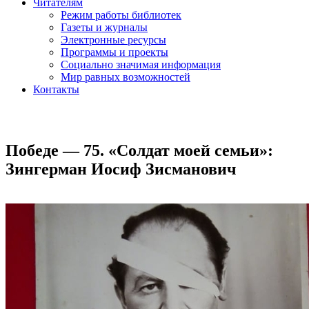
Читателям
Режим работы библиотек
Газеты и журналы
Электронные ресурсы
Программы и проекты
Социально значимая информация
Мир равных возможностей
Контакты
Победе — 75. «Солдат моей семьи»:
Зингерман Иосиф Зисманович