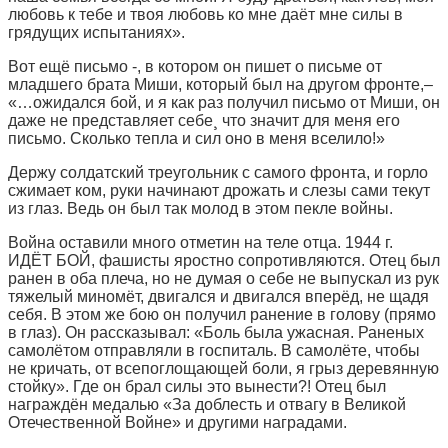
любовь к тебе и твоя любовь ко мне даёт мне силы в
грядущих испытаниях».
Вот ещё письмо -, в котором он пишет о письме от
младшего брата Миши, который был на другом фронте,–
«…ожидался бой, и я как раз получил письмо от Миши, он
даже не представляет себе¸ что значит для меня его
письмо. Сколько тепла и сил оно в меня вселило!»
Держу солдатский треугольник с самого фронта, и горло
сжимает ком, руки начинают дрожать и слезы сами текут
из глаз. Ведь он был так молод в этом пекле войны.
Война оставили много отметин на теле отца. 1944 г.
ИДЁТ БОЙ, фашисты яростно сопротивляются. Отец был
ранен в оба плеча, но не думая о себе не выпускал из рук
тяжелый миномёт, двигался и двигался вперёд, не щадя
себя. В этом же бою он получил ранение в голову (прямо
в глаз). Он рассказывал: «Боль была ужасная. Раненых
самолётом отправляли в госпиталь. В самолёте, чтобы
не кричать, от всепоглощающей боли, я грыз деревянную
стойку». Где он брал силы это вынести?! Отец был
награждён медалью «За доблесть и отвагу в Великой
Отечественной Войне» и другими наградами.