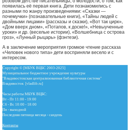
розовом детстве писательницы, о молодости, о том, как
появилась её первая книга. Дети познакомились с
разными по жанру произведениями: «Сказки —
почемучки» (познавательные книги), «Тайны людей с
двойными лицами» (рассказы и сказки), «Вот так цирк»,
«Дом вверх дном», «Потапов, к доске!», «Невыученные
уроки» и др. (веселые истории), «Волшебница с острова
гроз», «Лунный рыцарь» (фэнтези).
А в заключение мероприятия громкое чтение рассказа
«Человек нового типа» дети восприняли весело и с
интересом.
Copyright © [МБУК ВЦБС 2003-2025]
Муниципальное бюджетное учреждение культуры
"Владивостокская централизованная библиотечная система"
Владивосток [vladlib.ru]
Часы работы МБУК ВЦБС:
Вт - Пт 11:00 - 19:00
Сб - Вс 10:00 - 18:00
Пн - выходной
Последняя пятница месяца - сандень
Контакты