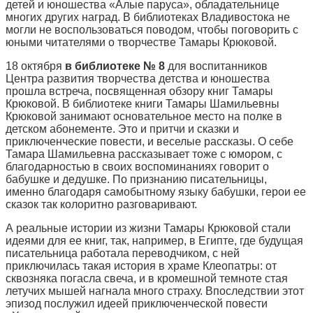
детей и юношества «Алые паруса», обладательнице
многих других наград. В библиотеках Владивостока не
могли не воспользоваться поводом, чтобы поговорить с
юными читателями о творчестве Тамары Крюковой.
18 октября
в библиотеке № 8
для воспитанников
Центра развития творчества детства и юношества
прошла встреча, посвященная обзору книг Тамары
Крюковой. В библиотеке книги Тамары Шамильевны
Крюковой занимают основательное место на полке в
детском абонементе. Это и притчи и сказки и
приключенческие повести, и веселые рассказы. О себе
Тамара Шамильевна рассказывает тоже с юмором, с
благодарностью в своих воспоминаниях говорит о
бабушке и дедушке. По признанию писательницы,
именно благодаря самобытному языку бабушки, герои ее
сказок так колоритно разговаривают.
А реальные истории из жизни Тамары Крюковой стали
идеями для ее книг, так, например, в Египте, где будущая
писательница работала переводчиком, с ней
приключилась такая история в храме Клеопатры: от
сквозняка погасла свеча, и в кромешной темноте стая
летучих мышей нагнала много страху. Впоследствии этот
эпизод послужил идеей приключенческой повести