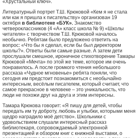
«Хрустальный ключ».
Литературный портрет Т.Ш. Крюковой «Кем я не стала
или как я пришла к писательству» организован 19
октября
в библиотеке «БУК».
Знакомство
четвероклассников (4 «А» класс школа № 9) «Школы
читателя» с творчеством Т.Ш. Крюковой началось
необычно. Ребятам было предложено ответить на
вопрос: «Что бы я сделал, если бы был директором
школы?». Ответы были самые разные. А затем дети
прослушали смешное, ироничное стихотворение Тамары
Крюковой «Мечта» по этой же теме, которое им очень
понравилось. А после громкого чтения небольшого
рассказа «Чудное мгновенье» ребята поняли, что
сегодня им предстоит познакомиться с необычайно
интересным, весёлым писателем, который считает, что
самое прекрасное в человеке – это уникальность, что
люди не похожи друг на друга и этим интересны.
Тамара Крюкова говорит: «Я пишу для детей, чтобы
передать им ту доброту, любовь и улыбки, которыми меня
щедро наградило моё детство». Школьники с
удовольствием слушали интересный рассказ
библиотекаря, сопровождаемый электронной
презентацией и обзором книг с книжной выставки, о