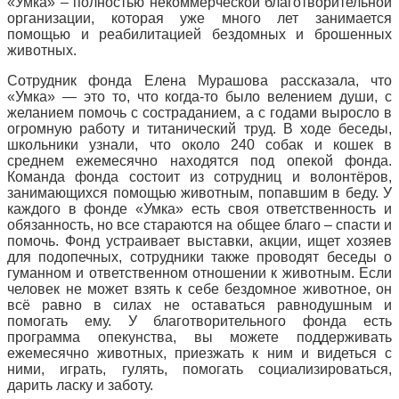
«Умка» – полностью некоммерческой благотворительной
организации, которая уже много лет занимается
помощью и реабилитацией бездомных и брошенных
животных.
Сотрудник фонда Елена Мурашова рассказала, что
«Умка» — это то, что когда-то было велением души, с
желанием помочь с состраданием, а с годами выросло в
огромную работу и титанический труд. В ходе беседы,
школьники узнали, что около 240 собак и кошек в
среднем ежемесячно находятся под опекой фонда.
Команда фонда состоит из сотрудниц и волонтёров,
занимающихся помощью животным, попавшим в беду. У
каждого в фонде «Умка» есть своя ответственность и
обязанность, но все стараются на общее благо – спасти и
помочь. Фонд устраивает выставки, акции, ищет хозяев
для подопечных, сотрудники также проводят беседы о
гуманном и ответственном отношении к животным. Если
человек не может взять к себе бездомное животное, он
всё равно в силах не оставаться равнодушным и
помогать ему. У благотворительного фонда есть
программа опекунства, вы можете поддерживать
ежемесячно животных, приезжать к ним и видеться с
ними, играть, гулять, помогать социализироваться,
дарить ласку и заботу.