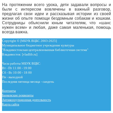
На протяжении всего урока, дети задавали вопросы и
были с интересом вовлечены в важный разговор,
предлагая свои идеи и рассказывая истории из своей
жизни об опыте помощи бездомным собакам и кошкам.
Сотрудницы объяснили юным читателям, что «шанс
нужен всем» и любая, даже самая маленькая, помощь
всегда важна.
Copyright © [МБУК ВЦБС 2003-2025]
Муниципальное бюджетное учреждение культуры
"Владивостокская централизованная библиотечная система"
Владивосток [vladlib.ru]
Часы работы МБУК ВЦБС:
Вт - Пт 11:00 - 19:00
Сб - Вс 10:00 - 18:00
Пн - выходной
Последняя пятница месяца - сандень
Контакты
Банковские реквизиты
Антикоррупционная деятельность
Карта сайта