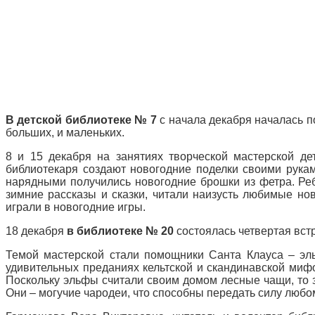
В детской библиотеке № 7
с начала декабря началась п
больших, и маленьких.
8 и 15 декабря на занятиях творческой мастерской дет
библиотекаря создают новогодние поделки своими рукам
нарядными получились новогодние брошки из фетра. Реб
зимние рассказы и сказки, читали наизусть любимые н
играли в новогодние игры.
18 декабря
в библиотеке № 20
состоялась четвертая встр
Темой мастерской стали помощники Санта Клауса – эл
удивительных преданиях кельтской и скандинавской ми
Поскольку эльфы считали своим домом лесные чащи, то 
Они – могучие чародеи, что способны передать силу любо