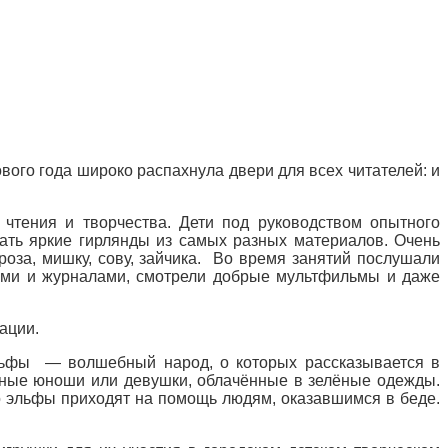
вого года широко распахнула двери для всех читателей: и
о чтения и творчества. Дети под руководством опытного
лать яркие гирлянды из самых разных материалов. Очень
оза, мишку, сову, зайчика. Во время занятий послушали
гами и журналами, смотрели добрые мультфильмы и даже
ации.
эльфы — волшебный народ, о которых рассказывается в
йные юноши или девушки, облачённые в зелёные одежды.
о эльфы приходят на помощь людям, оказавшимся в беде.