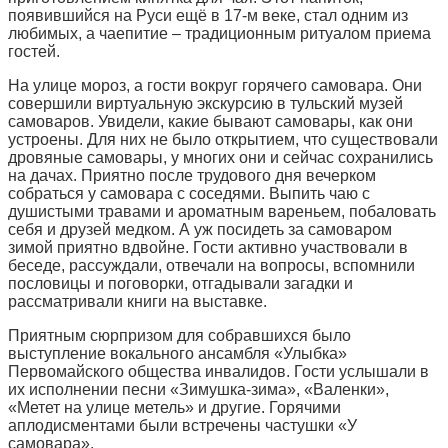
появившийся на Руси ещё в 17-м веке, стал одним из
любимых, а чаепитие – традиционным ритуалом приема
гостей.
На улице мороз, а гости вокруг горячего самовара. Они
совершили виртуальную экскурсию в тульский музей
самоваров. Увидели, какие бывают самовары, как они
устроены. Для них не было открытием, что существовали
дровяные самовары, у многих они и сейчас сохранились
на дачах. Приятно после трудового дня вечерком
собраться у самовара с соседями. Выпить чаю с
душистыми травами и ароматным вареньем, побаловать
себя и друзей медком. А уж посидеть за самоваром
зимой приятно вдвойне. Гости активно участвовали в
беседе, рассуждали, отвечали на вопросы, вспомнили
пословицы и поговорки, отгадывали загадки и
рассматривали книги на выставке.
Приятным сюрпризом для собравшихся было
выступление вокального ансамбля «Улыбка»
Первомайского общества инвалидов. Гости услышали в
их исполнении песни «Зимушка-зима», «Валенки»,
«Метет на улице метель» и другие. Горячими
аплодисментами были встречены частушки «У
самовара».