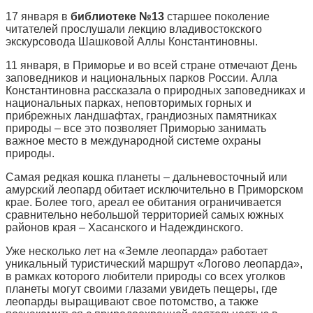
17 января в
библиотеке №13
старшее поколение
читателей прослушали лекцию владивостокского
экскурсовода Шашковой Аллы Константиновны.
11 января, в Приморье и во всей стране отмечают День
заповедников и национальных парков России. Алла
Константиновна рассказала о природных заповедниках и
национальных парках, неповторимых горных и
прибрежных ландшафтах, грандиозных памятниках
природы – все это позволяет Приморью занимать
важное место в международной системе охраны
природы.
Самая редкая кошка планеты – дальневосточный или
амурский леопард обитает исключительно в Приморском
крае. Более того, ареал ее обитания ограничивается
сравнительно небольшой территорией самых южных
районов края – Хасанского и Надеждинского.
Уже несколько лет на «Земле леопарда» работает
уникальный туристический маршрут «Логово леопарда»,
в рамках которого любители природы со всех уголков
планеты могут своими глазами увидеть пещеры, где
леопарды выращивают свое потомство, а также