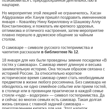
познакомиться с природоохранной деятельностью в
нацпарке.
Но мероприятие этой лекцией не ограничилось. Хасан
Абдурахман ибн Ханум пришёл поздравить именинников
января – Ковалёву Нину Кирилловну и Шашкову Аллу
Константиновну, и пожелать им крепкого здоровья,
оптимизма и отличного настроения, затем мероприятие
плавно перешло в дружеское общение за чайным
столом.
О самоваре – символе русского гостеприимства и
чаепития рассказали
в библиотеке № 12
.
18 января для них были проведены зимние посиделки «В
гостях у самовара». Самовар имеет длинную и весьма
занимательную историю. Она тесным образом связана с
историей России. За относительно короткое
историческое время самовар сумел стать необходимым
предметом в жизни любого россиянина. Без самовара не
обходилось ни одно семейное событие или прием гостей,
в столице или в провинции практически в каждой семье
стояли «чудо – водогреи» — символ гостеприимства. Да
и сейчас во многих семьях есть самовар. Такая долгая
жизнь связана с главной задачей самовара –
приготовлением кипятка для чая. Этот напиток,