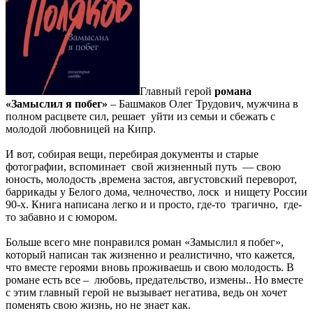
Главный герой
романа
«Замыслил я побег»
– Башмаков Олег Трудович, мужчина в
полном расцвете сил, решает уйти из семьи и сбежать с
молодой любовницей на Кипр.
И вот, собирая вещи, перебирая документы и старые
фотографии, вспоминает свой жизненный путь — свою
юность, молодость ,времена застоя, августовский переворот,
баррикады у Белого дома, челночество, лоск и нищету России
90-х. Книга написана легко и и просто, где-то трагично, где-
то забавно и с юмором.
Больше всего мне понравился роман «Замыслил я побег»,
который написан так жизненно и реалистично, что кажется,
что вместе героями вновь проживаешь и свою молодость. В
романе есть все – любовь, предательство, измены.. Но вместе
с этим главный герой не вызывает негатива, ведь он хочет
поменять свою жизнь, но не знает как.