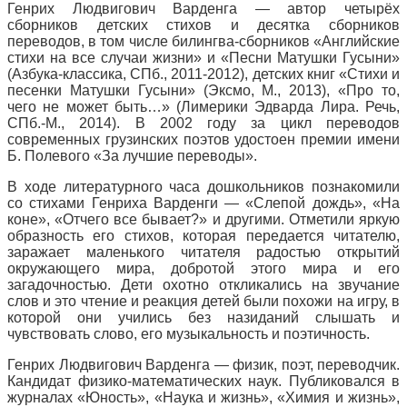
Генрих Людвигович Варденга — автор четырёх
сборников детских стихов и десятка сборников
переводов, в том числе билингва-сборников «Английские
стихи на все случаи жизни» и «Песни Матушки Гусыни»
(Азбука-классика, СПб., 2011-2012), детских книг «Стихи и
песенки Матушки Гусыни» (Эксмо, М., 2013), «Про то,
чего не может быть…» (Лимерики Эдварда Лира. Речь,
СПб.-М., 2014). В 2002 году за цикл переводов
современных грузинских поэтов удостоен премии имени
Б. Полевого «За лучшие переводы».
В ходе литературного часа дошкольников познакомили
со стихами Генриха Варденги — «Слепой дождь», «На
коне», «Отчего все бывает?» и другими. Отметили яркую
образность его стихов, которая передается читателю,
заражает маленького читателя радостью открытий
окружающего мира, добротой этого мира и его
загадочностью. Дети охотно откликались на звучание
слов и это чтение и реакция детей были похожи на игру, в
которой они учились без назиданий слышать и
чувствовать слово, его музыкальность и поэтичность.
Генрих Людвигович Варденга — физик, поэт, переводчик.
Кандидат физико-математических наук. Публиковался в
журналах «Юность», «Наука и жизнь», «Химия и жизнь»,