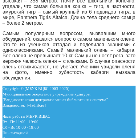
высокая – 358 метров. Почти все школьники, конечно,
угадали, что самая большая кошка – тигр, в частности,
амурский тигр – самый крупный из 6 подвидов тигра в
мире, Panthera Tigris Altaica. Длина тела среднего самца
– более 2 метров.
Самым популярным вопросом, вызвавшим много
обсуждений, оказался вопрос о самом маленьком олене.
Кто-то из учеников отгадал и поделился знаниями с
одноклассниками. Самый маленький олень – кабарга.
Вес оленя не превышает 10 кг. Самцы не носят рога, зато
верхняя челюсть оленя – с клыками. В случае опасности
олень отсиживается, не убегает. Ученики увидели оленя
на фото, именно зубастость кабарги вызвала
обсуждения.
Copyright © [МБУК ВЦБС 2003-2025]
Муниципальное бюджетное учреждение культуры
"Владивостокская централизованная библиотечная система"
Владивосток [vladlib.ru]
Часы работы МБУК ВЦБС:
Вт - Пт 11:00 - 19:00
Сб - Вс 10:00 - 18:00
Пн - выходной