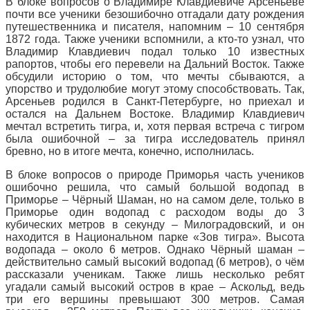
В блоке вопросов о Владимире Клавдиевиче Арсеньеве
почти все ученики безошибочно отгадали дату рождения
путешественника и писателя, напомним – 10 сентября
1872 года. Также ученики вспомнили, а кто-то узнал, что
Владимир Клавдиевич подал только 10 известных
рапортов, чтобы его перевели на Дальний Восток. Также
обсудили историю о том, что мечты сбываются, а
упорство и трудолюбие могут этому способствовать. Так,
Арсеньев родился в Санкт-Петербурге, но приехал и
остался на Дальнем Востоке. Владимир Клавдиевич
мечтал встретить тигра, и, хотя первая встреча с тигром
была ошибочной – за тигра исследователь принял
бревно, но в итоге мечта, конечно, исполнилась.
В блоке вопросов о природе Приморья часть учеников
ошибочно решила, что самый большой водопад в
Приморье – Чёрный Шаман, но на самом деле, только в
Приморье один водопад с расходом воды до 3
кубических метров в секунду – Милоградовский, и он
находится в Национальном парке «Зов тигра». Высота
водопада – около 6 метров. Однако Чёрный шаман –
действительно самый высокий водопад (6 метров), о чём
рассказали ученикам. Также лишь несколько ребят
угадали самый высокий остров в крае – Аскольд, ведь
три его вершины превышают 300 метров. Самая