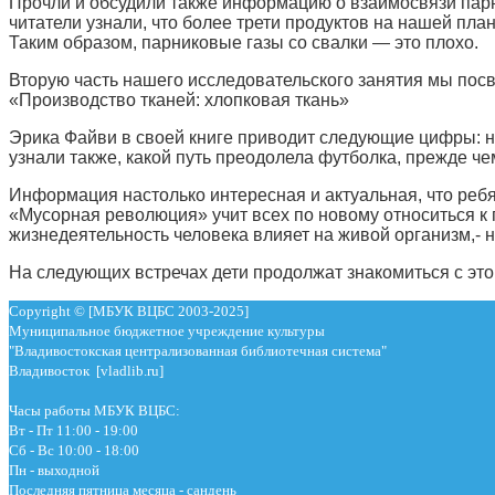
Прочли и обсудили также информацию о взаимосвязи парн
читатели узнали, что более трети продуктов на нашей пла
Таким образом, парниковые газы со свалки — это плохо.
Вторую часть нашего исследовательского занятия мы посв
«Производство тканей: хлопковая ткань»
Эрика Файви в своей книге приводит следующие цифры: на
узнали также, какой путь преодолела футболка, прежде че
Информация настолько интересная и актуальная, что ребят
«Мусорная революция» учит всех по новому относиться к п
жизнедеятельность человека влияет на живой организм,- 
На следующих встречах дети продолжат знакомиться с это
Copyright © [МБУК ВЦБС 2003-2025]
Муниципальное бюджетное учреждение культуры
"Владивостокская централизованная библиотечная система"
Владивосток [vladlib.ru]
Часы работы МБУК ВЦБС:
Вт - Пт 11:00 - 19:00
Сб - Вс 10:00 - 18:00
Пн - выходной
Последняя пятница месяца - сандень