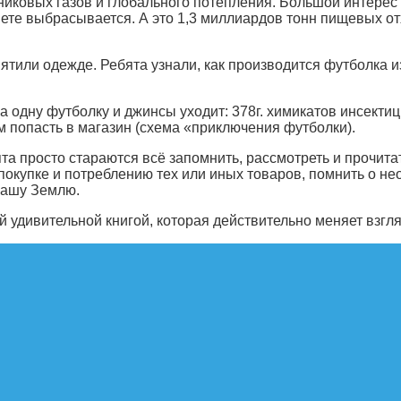
иковых газов и глобального потепления. Большой интере
нете выбрасывается. А это 1,3 миллиардов тонн пищевых от
ятили одежде. Ребята узнали, как производится футболка и
 одну футболку и джинсы уходит: 378г. химикатов инсектиц
м попасть в магазин (схема «приключения футболки).
а просто стараются всё запомнить, рассмотреть и прочитать
окупке и потреблению тех или иных товаров, помнить о нео
нашу Землю.
й удивительной книгой, которая действительно меняет взг