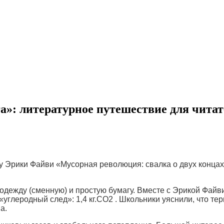
ага»: литературное путешествие для чит
у Эрики Файви «Мусорная революция: свалка о двух концах
 одежду (сменную) и простую бумагу. Вместе с Эрикой Файв
 «углеродный след»: 1,4 кг.CO2 . Школьники уяснили, что 
а.