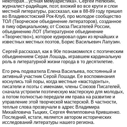
некоторая…устная мемуаристика». Сергей Нелюбин,
журналист-радийщик, поэт, вхожий во все круги и слои
местной литературы, рассказал, как в 88-89 году пришел
во Владивостокский Рок-Клуб, про молодое сообщество
ТОЛ (Творческое объединение литераторов), созданное
в пику официальному, от Союза Писателей России,
объединению ЛОТ (Литературное объединение
«Творчество»), которое курировал один из ярчайших и
известных местных поэтов, Борис Васильевич Лапузин.
Сергей рассказал, как в 90е познакомился с поэтическим
объединением Серая Лошадь, игравшем кардинальную
роль в литературной жизни города в то десятилетие.
Его речь подхватила Елена Васильева, постоянный и
активный участник Серой Лошади. Ее воспоминания
коснулись той поры, когда местные «мастодонты»,
писатели и поэты с именами, члены Союзов Писателей,
сначала устроили поэтическую мастерскую для молодых,
а потом полностью передали им права на развитие и
управление этой творческой мастерской. В частности,
теплые слова прозвучали в адрес Владимира
Михайловича Тыцких, Сергея Филипповича Крившенко.
Последний, кстати, является автором исторических
исследований литературы нашего региона.