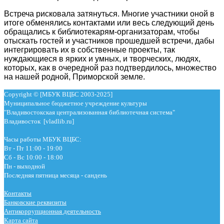
Встреча рисковала затянуться. Многие участники оной в
итоге обменялись контактами или весь следующий день
обращались к библиотекарям-организаторам, чтобы
отыскать гостей и участников прошедшей встречи, дабы
интегрировать их в собственные проекты, так
нуждающиеся в ярких и умных, и творческих, людях,
которых, как в очередной раз подтвердилось, множество
на нашей родной, Приморской земле.
Copyright © [МБУК ВЦБС 2003-2025]
Муниципальное бюджетное учреждение культуры
"Владивостокская централизованная библиотечная система"
Владивосток [vladlib.ru]
Часы работы МБУК ВЦБС:
Вт - Пт 11:00 - 19:00
Сб - Вс 10:00 - 18:00
Пн - выходной
Последняя пятница месяца - сандень
Контакты
Банковские реквизиты
Антикоррупционная деятельность
Карта сайта