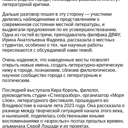
литературной критики.
Дальше разговор пошел в эту сторону — участники
делились наблюдениями и представлениям о
современном состоянии местной литературы, и
выдвигали предложения по ее усовершенствованию.
Одна из гостей встречи, преподаватель филфака ДВФУ,
Ирина Анатольевна Фадеева, рассказала о местных
студентах, особенно о тех, чьи научные работы
пересекаются с обсуждаемой нами темой.
Очень надеемся, что наведенные мосты позволят
открыть новые имена, создать литературно-критическую
нижу в городе, познакомив, сблизив филологическое,
научное сообщество города с литературным и
поэтическим.
Последней выступала Кира Король, филолог,
руководитель студии «Стихоразбор», организатор «Моря
слов», литературного фестиваля, прошедшего во
Владивостоке в начале лета 2023 года. Она рассказала о
разнице между творческой ситуацией начала этого века,
и нынешней, поделилась собственными юными
воспоминаниями о «взрослых» поэтах прошлых времен,
альманаха Серой Лошади и их проектах.