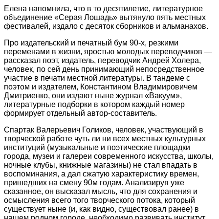
Елена напомнила, что в то десятилетие, литературное
объединение «Серая Лошадь» вытянуло пять местных
фестивалей, издало с десяток сборников и альманахов.
Про издательский и печатный бум 90-х, резкими
переменами в жизни, яростью молодых переводчиков —
рассказал поэт, издатель, переводчик Андрей Холера,
человек, по сей день принимающий непосредственное
участие в печати местной литературы. В тандеме с
поэтом и издателем, Константином Владимировичем
Дмитриенко, они издают ныне журнал «Вакуум»,
литературные подборки в котором каждый номер
формирует отдельный автор-составитель.
Спартак Валерьевич Голиков, человек, участвующий в
творческой работе чуть ли ни всех местных культурных
институций (музыкальные и поэтические площадки
города, музеи и галереи современного искусства, школы,
ночные клубы, книжные магазины) не стал впадать в
воспоминания, а дал сжатую характеристику времен,
пришедших на смену 90м годам. Анализируя уже
сказанное, он высказал мысль, что для сохранения и
осмысления всего того творческого потока, который
существует ныне (и, как видно, существовал ранее) в
нашем родном городе, необходимо развивать институт