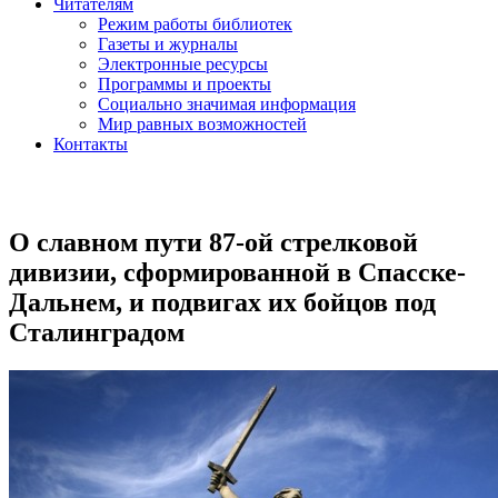
Читателям
Режим работы библиотек
Газеты и журналы
Электронные ресурсы
Программы и проекты
Социально значимая информация
Мир равных возможностей
Контакты
О славном пути 87-ой стрелковой
дивизии, сформированной в Спасске-
Дальнем, и подвигах их бойцов под
Сталинградом