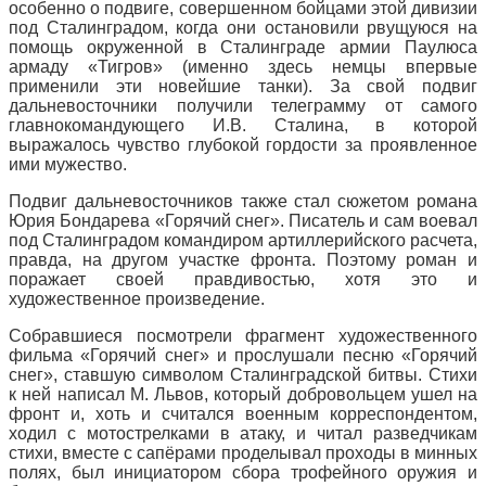
особенно о подвиге, совершенном бойцами этой дивизии
под Сталинградом, когда они остановили рвущуюся на
помощь окруженной в Сталинграде армии Паулюса
армаду «Тигров» (именно здесь немцы впервые
применили эти новейшие танки). За свой подвиг
дальневосточники получили телеграмму от самого
главнокомандующего И.В. Сталина, в которой
выражалось чувство глубокой гордости за проявленное
ими мужество.
Подвиг дальневосточников также стал сюжетом романа
Юрия Бондарева «Горячий снег». Писатель и сам воевал
под Сталинградом командиром артиллерийского расчета,
правда, на другом участке фронта. Поэтому роман и
поражает своей правдивостью, хотя это и
художественное произведение.
Собравшиеся посмотрели фрагмент художественного
фильма «Горячий снег» и прослушали песню «Горячий
снег», ставшую символом Сталинградской битвы. Стихи
к ней написал М. Львов, который добровольцем ушел на
фронт и, хоть и считался военным корреспондентом,
ходил с мотострелками в атаку, и читал разведчикам
стихи, вместе с сапёрами проделывал проходы в минных
полях, был инициатором сбора трофейного оружия и