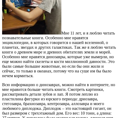
Мне 11 лет, и я люблю читать
познавательные книги. Особенно мне нравятся
энциклопедии, в которых говорится о нашей вселенной, о
планетах, звездах и других галактиках. Так же я люблю читать
книги о древнем мире и древних обитателях земли и морей.
Особенно мне нравятся динозавры, которые уже вымерли, но
еще можно найти скелеты и кости миллионной давности. Это
были самые большие животные, но если бы они жили и
сейчас, то только в океанах, потому что на суше им бы было
нечем кормиться.
Всю информацию о динозаврах, можно найти в интернете, но
мне нравится больше читать книги. Смотреть картинки,
рассматривать детали зубов и лап. Я потом леплю из
пластилина фигурки из юрского периода: дриозавра,
стегозавра, брахиозавра, кентрозавра, аллозавра и моего
любимого диплодока. Диплодок – это настоящий гигант, он
был размером с трехэтажный дом. Его вес: 10 тонн, а длина:
27 метров. У диплодока была маленькая голова, длинная шея