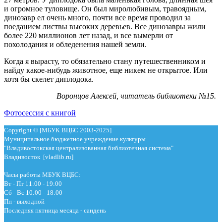
и огромное туловище. Он был миролюбивым, травоядным,
динозавр ел очень много, почти все время проводил за
поеданием листвы высоких деревьев. Все динозавры жили
более 220 миллионов лет назад, и все вымерли от
похолодания и обледенения нашей земли.
Когда я вырасту, то обязательно стану путешественником и
найду какое-нибудь животное, еще никем не открытое. Или
хотя бы скелет диплодока.
Воронцов Алексей, читатель библиотеки №15.
Фотосессия с книгой
Copyright © [МБУК ВЦБС 2003-2025]
Муниципальное бюджетное учреждение культуры
"Владивостокская централизованная библиотечная система"
Владивосток [vladlib.ru]
Часы работы МБУК ВЦБС:
Вт - Пт 11:00 - 19:00
Сб - Вс 10:00 - 18:00
Пн - выходной
Последняя пятница месяца - сандень