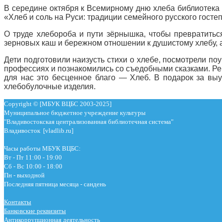
В середине октября к Всемирному дню хлеба библиотека
«Хлеб и соль на Руси: традиции семейного русского госте
О труде хлебороба и пути зёрнышка, чтобы превратитьс
зерновых каш и бережном отношении к душистому хлебу, а
Дети подготовили наизусть стихи о хлебе, посмотрели по
профессиях и познакомились со съедобными сказками. Реб
для нас это бесценное благо — Хлеб. В подарок за выу
хлебобулочные изделия.
Copyright © [МБУК ВЦБС 2003-2025]
Муниципальное бюджетное учреждение культуры
"Владивостокская централизованная библиотечная система"
Владивосток [vladlib.ru]
Часы работы МБУК ВЦБС:
Вт - Пт 11:00 - 19:00
Сб - Вс 10:00 - 18:00
Пн - выходной
Последняя пятница месяца - сандень
Контакты
Банковские реквизиты
Антикоррупционная деятельность