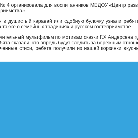
 № 4 организовала для воспитанников МБДОУ «Центр разв
приимства».
я в душистый каравай или сдобную булочку узнали ребят
 также о семейных традициях и русском гостеприимстве.
учительный мультфильм по мотивам сказки Г.Х Андерсена «Д
ята сказали, что впредь будут следить за бережным отно
ченные стихи, ребята получили из нашей корзинки вкус