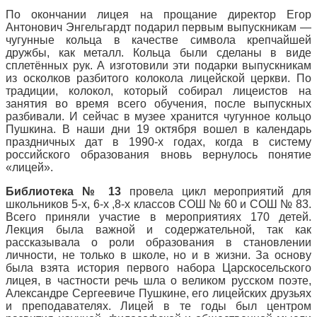
По окончании лицея на прощание директор Егор
Антонович Энгельгардт подарил первым выпускникам —
чугунные кольца в качестве символа крепчайшей
дружбы, как металл. Кольца были сделаны в виде
сплетённых рук. А изготовили эти подарки выпускникам
из осколков разбитого колокола лицейской церкви. По
традиции, колокол, который собирал лицеистов на
занятия во время всего обучения, после выпускных
разбивали. И сейчас в музее хранится чугунное кольцо
Пушкина. В наши дни 19 октября вошел в календарь
праздничных дат в 1990-х годах, когда в систему
российского образования вновь вернулось понятие
«лицей».
Библиотека № 13
провела цикл мероприятий для
школьников 5-х, 6-х ,8-х классов СОШ № 60 и СОШ № 83.
Всего приняли участие в мероприятиях 170 детей.
Лекция была важной и содержательной, так как
рассказывала о роли образования в становлении
личности, не только в школе, но и в жизни. За основу
была взята история первого набора Царскосельского
лицея, в частности речь шла о великом русском поэте,
Александре Сергеевиче Пушкине, его лицейских друзьях
и преподавателях. Лицей в те годы был центром