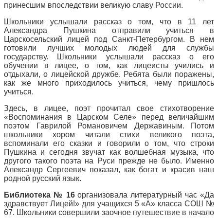
принесшим впоследствии великую славу России.
Школьники услышали рассказ о том, что в 11 лет
Александра Пушкина отправили учиться в
Царскосельский лицей под Санкт-Петербургом. В нем
готовили лучших молодых людей для службы
государству. Школьники услышали рассказ о его
обучении в лицее, о том, как лицеисты учились и
отдыхали, о лицейской дружбе. Ребята были поражены,
как же много приходилось учиться, чему пришлось
учиться.
Здесь, в лицее, поэт прочитал свое стихотворение
«Воспоминания в Царском Селе» перед величайшим
поэтом Гаврилой Романовичем Державиным. Потом
школьники хором читали стихи великого поэта,
вспоминали его сказки и говорили о том, что строки
Пушкина и сегодня звучат как волшебная музыка, что
другого такого поэта на Руси прежде не было. Именно
Александр Сергеевич показал, как богат и красив наш
родной русский язык.
Библиотека № 16
организовала литературный час «Да
здравствует Лицей!» для учащихся 5 «А» класса СОШ №
67. Школьники совершили заочное путешествие в начало