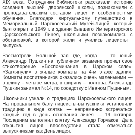
XIX века. Сотрудники библиотеки рассказали историю
создания высшей дворянской школы, познакомили с
преподавательским составом лицея и особенностями
обучения. Благодаря виртуальному путешествию в
Мемориальный Царскосельский Музей-Лицей, который
был открыт в 1949 г. в здании бывшего Императорского
Царскосельского Лицея, школьники познакомились с
обстановкой, в которой жили и учились лицеисты I
выпуска.
Рассмотрели Большой зал где, когда — то юный
Александр Пушкин на публичном экзамене прочел свое
стихотворение «Воспоминания в Царском селе».
«Заглянули» в жилые комнаты на 4-м этаже здания.
Комнаты воспитанников оказались очень маленькими —
в длину – четыре метра, в ширину – полтора. Александр
Пушкин занимал №14, по соседству с Иваном Пущиным.
Школьники узнали о традициях Царскосельского лицея.
На прощальном балу лицеисты-выпускники установили
традицию в виде клятвы — непременно встречаться
каждый год в день основания лицея — 19 октября.
Последним выполнил клятву Александр Горчаков. Дата
открытия лицея впоследствии стала отмечаться
выпускниками как День лицея.