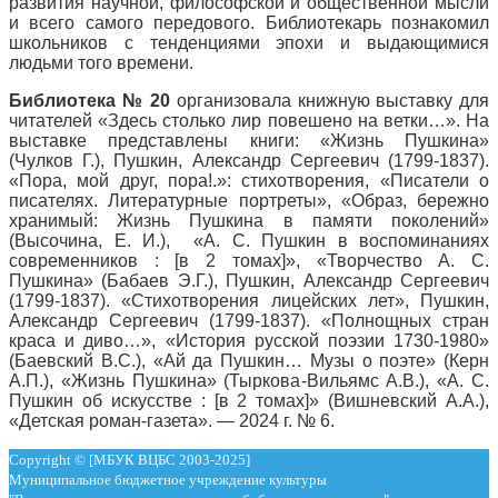
развития научной, философской и общественной мысли
и всего самого передового. Библиотекарь познакомил
школьников с тенденциями эпохи и выдающимися
людьми того времени.
Библиотека № 20
организовала книжную выставку для
читателей «Здесь столько лир повешено на ветки…». На
выставке представлены книги: «Жизнь Пушкина»
(Чулков Г.), Пушкин, Александр Сергеевич (1799-1837).
«Пора, мой друг, пора!.»: стихотворения, «Писатели о
писателях. Литературные портреты», «Образ, бережно
хранимый: Жизнь Пушкина в памяти поколений»
(Высочина, Е. И.), «А. С. Пушкин в воспоминаниях
современников : [в 2 томах]», «Творчество А. С.
Пушкина» (Бабаев Э.Г.), Пушкин, Александр Сергеевич
(1799-1837). «Стихотворения лицейских лет», Пушкин,
Александр Сергеевич (1799-1837). «Полнощных стран
краса и диво…», «История русской поэзии 1730-1980»
(Баевский В.С.), «Ай да Пушкин… Музы о поэте» (Керн
А.П.), «Жизнь Пушкина» (Тыркова-Вильямс А.В.), «А. С.
Пушкин об искусстве : [в 2 томах]» (Вишневский А.А.),
«Детская роман-газета». — 2024 г. № 6.
Copyright © [МБУК ВЦБС 2003-2025]
Муниципальное бюджетное учреждение культуры