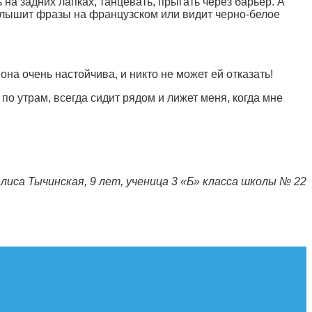
 на задних лапках, танцевать, прыгать через барьер. А
а слышит фразы на французском или видит черно-белое
она очень настойчива, и никто не может ей отказать!
 по утрам, всегда сидит рядом и лижет меня, когда мне
лиса Тычинская, 9 лет, ученица 3 «Б» класса школы № 22