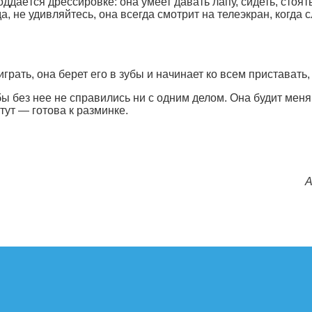
даётся дрессировке: она умеет давать лапу, сидеть, стоять
а, не удивляйтесь, она всегда смотрит на телеэкран, когд
рать, она берет его в зубы и начинает ко всем приставать, 
бы без нее не справились ни с одним делом. Она будит меня
 тут — готова к разминке.
А