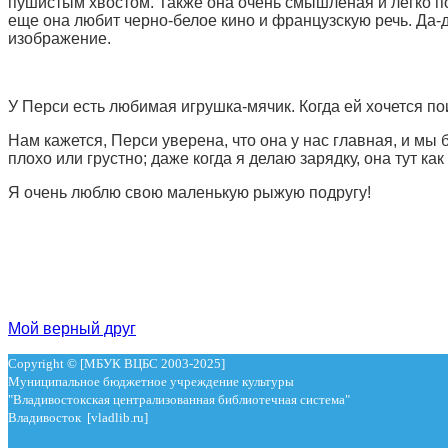
пушистым хвостом. Также она очень смышленая и легко под
еще она любит черно-белое кино и французскую речь. Да-д
изображение.
У Перси есть любимая игрушка-мячик. Когда ей хочется поиг
Нам кажется, Перси уверена, что она у нас главная, и мы 
плохо или грустно; даже когда я делаю зарядку, она тут как
Я очень люблю свою маленькую рыжую подругу!
Мой верный друг
Copyright © [МБУК ВЦБС 2003-2025]
Муниципальное бюджетное учреждение культуры
"Владивостокская централизованная библиотечная система"
Владивосток [vladlib.ru]