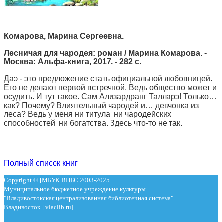
Комарова, Марина Сергеевна.
Лесничая для чародея:
роман / Марина Комарова. -
Москва: Альфа-книга, 2017. - 282 с.
Даэ - это предложение стать официальной любовницей.
Его не делают первой встречной. Ведь общество может и
осудить. И тут такое. Сам Ализардранг Талларэ! Только…
как? Почему? Влиятельный чародей и… девчонка из
леса? Ведь у меня ни титула, ни чародейских
способностей, ни богатства. Здесь что-то не так.
Полный список книг
Copyright © [МБУК ВЦБС 2003-2025]
Муниципальное бюджетное учреждение культуры
"Владивостокская централизованная библиотечная система"
Владивосток [vladlib.ru]