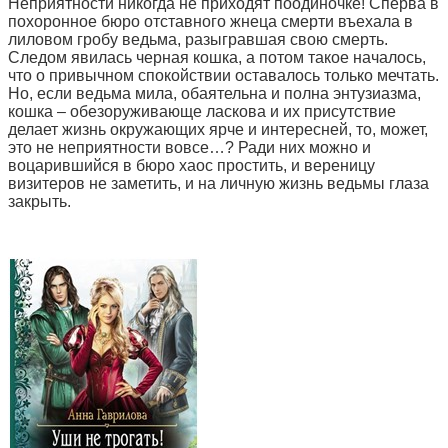
Неприятности никогда не приходят поодиночке! Сперва в
похоронное бюро отставного жнеца смерти въехала в
лиловом гробу ведьма, разыгравшая свою смерть.
Следом явилась черная кошка, а потом такое началось,
что о привычном спокойствии оставалось только мечтать.
Но, если ведьма мила, обаятельна и полна энтузиазма,
кошка – обезоруживающе ласкова и их присутствие
делает жизнь окружающих ярче и интересней, то, может,
это не неприятности вовсе…? Ради них можно и
воцарившийся в бюро хаос простить, и вереницу
визитеров не заметить, и на личную жизнь ведьмы глаза
закрыть.