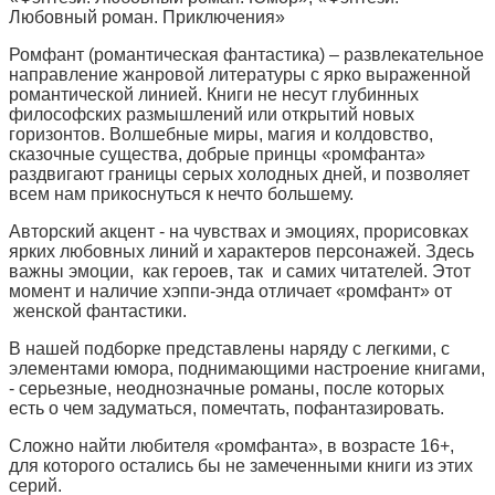
Любовный роман. Приключения»
Ромфант (романтическая фантастика) – развлекательное
направление жанровой литературы с ярко выраженной
романтической линией. Книги не несут глубинных
философских размышлений или открытий новых
горизонтов. Волшебные миры, магия и колдовство,
сказочные существа, добрые принцы «ромфанта»
раздвигают границы серых холодных дней, и позволяет
всем нам прикоснуться к нечто большему.
Авторский акцент - на чувствах и эмоциях, прорисовках
ярких любовных линий и характеров персонажей. Здесь
важны эмоции, как героев, так и самих читателей. Этот
момент и наличие хэппи-энда отличает «ромфант» от
женской фантастики.
В нашей подборке представлены наряду с легкими, с
элементами юмора, поднимающими настроение книгами,
- серьезные, неоднозначные романы, после которых
есть о чем задуматься, помечтать, пофантазировать.
Сложно найти любителя «ромфанта», в возрасте 16+,
для которого остались бы не замеченными книги из этих
серий.