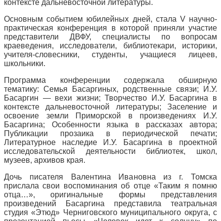
контексте дальневосточной литературы.
Основным событием юбилейных дней, стала V научно-
практическая конференция в которой приняли участие
представители ДВФУ, специалисты по вопросам
краеведения, исследователи, библиотекари, историки,
учителя-словесники, студенты, учащиеся лицеев,
школьники.
Программа конференции содержала обширную
тематику: Семья Басаргиных, родственные связи; И.У.
Басаргин — вехи жизни; Творчество И.У. Басаргина в
контексте дальневосточной литературы; Заселение и
освоение земли Приморской в произведениях И.У.
Басаргина; Особенности языка в рассказах автора;
Публикации прозаика в периодической печати;
Литературное наследие И.У. Басаргина в проектной
исследовательской деятельности библиотек, школ,
музеев, архивов края.
Дочь писателя Валентина Ивановна из г. Томска
прислала свои воспоминания об отце «Таким я помню
отца…», оригинальные формы представления
произведений Басаргина представила театральная
студия «Этюд» Черниговского муниципального округа, с