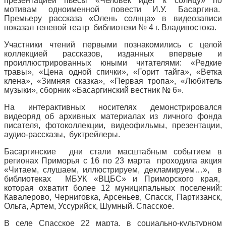
презентацией пьесы «Человек идет к солнцу» по
мотивам одноименной повести И.У. Басаргина.
Премьеру рассказа «Олень солнца» в видеозаписи
показал теневой театр библиотеки № 4 г. Владивостока.
Участники чтений первыми познакомились с целой
коллекцией рассказов, изданных впервые и
проиллюстрированных юными читателями: «Редкие
травы», «Цена одной спички», «Горит тайга», «Ветка
клена», «Зимняя сказка», «Первая тропа», «Любитель
музыки», сборник «Басаргинский вестник № 6».
На интерактивных носителях демонстрировался
видеоряд об архивных материалах из личного фонда
писателя, фотоколлекции, видеофильмы, презентации,
аудио-рассказы, буктрейлеры.
Басаргинские дни стали масштабным событием в
регионах Приморья с 16 по 23 марта проходила акция
«Читаем, слушаем, иллюстрируем, декламируем…», в
библиотеках МБУК «ВЦБС» и Приморского края,
которая охватит более 12 муниципальных поселений:
Кавалерово, Черниговка, Арсеньев, Спасск, Партизанск,
Ольга, Артем, Уссурийск, Шумный. Спасское.
В селе Спасское 22 марта, в социально-культурном