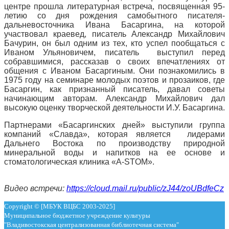
центре прошла литературная встреча, посвященная 95-
летию со дня рождения самобытного писателя-
дальневосточника Ивана Басаргина, на которой
участвовал краевед, писатель Александр Михайлович
Бачурин, он был одним из тех, кто успел пообщаться с
Иваном Ульяновичем, писатель выступил перед
собравшимися, рассказав о своих впечатлениях от
общения с Иваном Басаргиным. Они познакомились в
1975 году на семинаре молодых поэтов и прозаиков, где
Басаргин, как признанный писатель, давал советы
начинающим авторам. Александр Михайлович дал
высокую оценку творческой деятельности И.У. Басаргина.
Партнерами «Басаргинских дней» выступили группа
компаний «Славда», которая является лидерами
Дальнего Востока по производству природной
минеральной воды и напитков на ее основе и
стоматологическая клиника «A-STOM».
Видео встречи:
https://cloud.mail.ru/public/zJ44/zoUBdfeCz
Copyright © [МБУК ВЦБС 2003-2025]
Муниципальное бюджетное учреждение культуры
"Владивостокская централизованная библиотечная система"