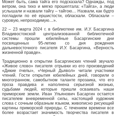
Может быть, сама тайга его подсказала? Однажды, под
ветром, она тихо и мягко прошептала: «Тайга», а люди
услышали и назвали тайгу – тайгою… Назвали, как будто
погладили по её ершистости, обласкали. Обласкали –
суровую, непроходимую…».
22 – 23 марта 2024 г. в библиотеке им. И.У. Басаргина
Владивостокской централизованной библиотечной
системы прошли юбилейные Басаргинские дни
посвященных 95-летию со дня рождения
дальневосточного писателя И.У. Басаргина, «Верность
жизненной правде».
Традиционно в открытии Басаргинских чтений звучало
«Живое слово» писателя отрывки из его произведений
«Дикие пчелы», «Черный Дьявол» читали участники
чтений. Гости открытия юбилейных дней, говорили о
многогранном, самобытном таланте прозаика, что его
проза правдива и наполнена серьезной жизнью,
судьбами людей, которые пришли осваивать наши
приморские земли. Иван Ульянович Басаргин остается
писателем вневременной силы, настоящий художник
слова с сочным образным языком, живописно рисующий
картины приморской природы. С течением времени все
более возрастает значимость творчества писателя в