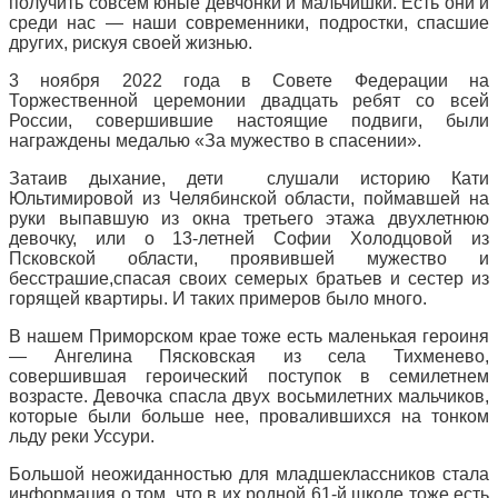
получить совсем юные девчонки и мальчишки. Есть они и
среди нас — наши современники, подростки, спасшие
других, рискуя своей жизнью.
3 ноября 2022 года в Совете Федерации на
Торжественной церемонии двадцать ребят со всей
России, совершившие настоящие подвиги, были
награждены медалью «За мужество в спасении».
Затаив дыхание, дети слушали историю Кати
Юльтимировой из Челябинской области, поймавшей на
руки выпавшую из окна третьего этажа двухлетнюю
девочку, или о 13-летней Софии Холодцовой из
Псковской области, проявившей мужество и
бесстрашие,спасая своих семерых братьев и сестер из
горящей квартиры. И таких примеров было много.
В нашем Приморском крае тоже есть маленькая героиня
— Ангелина Пясковская из села Тихменево,
совершившая героический поступок в семилетнем
возрасте. Девочка спасла двух восьмилетних мальчиков,
которые были больше нее, провалившихся на тонком
льду реки Уссури.
Большой неожиданностью для младшеклассников стала
информация о том, что в их родной 61-й школе тоже есть