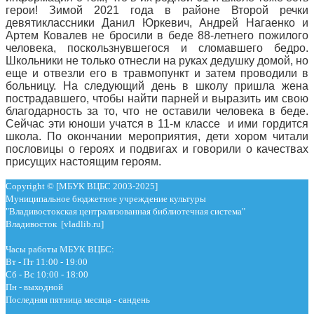
герои! Зимой 2021 года в районе Второй речки
девятиклассники Данил Юркевич, Андрей Нагаенко и
Артем Ковалев не бросили в беде 88-летнего пожилого
человека, поскользнувшегося и сломавшего бедро.
Школьники не только отнесли на руках дедушку домой, но
еще и отвезли его в травмопункт и затем проводили в
больницу. На следующий день в школу пришла жена
пострадавшего, чтобы найти парней и выразить им свою
благодарность за то, что не оставили человека в беде.
Сейчас эти юноши учатся в 11-м классе и ими гордится
школа. По окончании мероприятия, дети хором читали
пословицы о героях и подвигах и говорили о качествах
присущих настоящим героям.
Copyright © [МБУК ВЦБС 2003-2025]
Муниципальное бюджетное учреждение культуры
"Владивостокская централизованная библиотечная система"
Владивосток [vladlib.ru]
Часы работы МБУК ВЦБС:
Вт - Пт 11:00 - 19:00
Сб - Вс 10:00 - 18:00
Пн - выходной
Последняя пятница месяца - сандень