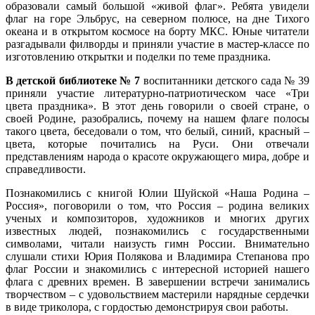
образовали самый большой «живой флаг». Ребята увидели
флаг на горе Эльбрус, на северном полюсе, на дне Тихого
океана и в открытом космосе на борту МКС. Юные читатели
разгадывали филворды и приняли участие в мастер-классе по
изготовлению открытки и поделки по теме праздника.
В
детской библиотеке № 7
воспитанники детского сада № 39
приняли участие литературно-патриотическом часе «Три
цвета праздника». В этот день говорили о своей стране, о
своей Родине, разобрались, почему на нашем флаге полосы
такого цвета, беседовали о том, что белый, синий, красный –
цвета, которые почитались на Руси. Они отвечали
представлениям народа о красоте окружающего мира, добре и
справедливости.
Познакомились с книгой Юлии Шуйской «Наша Родина –
Россия», поговорили о том, что Россия – родина великих
ученых и композиторов, художников и многих других
известных людей, познакомились с государственными
символами, читали наизусть гимн России. Внимательно
слушали стихи Юрия Полякова и Владимира Степанова про
флаг России и знакомились с интересной историей нашего
флага с древних времен. В завершении встречи занимались
творчеством – с удовольствием мастерили нарядные сердечки
в виде триколора, с гордостью демонстрируя свои работы.