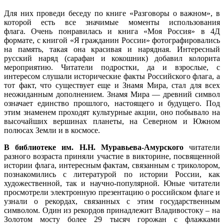
Для них проведи беседу по книге «Разговоры о важном», в
которой есть все значимые моменты использования
флага. Очень понравилась и книга «Моя Россия» в 4Д
формате, с книгой «Я гражданин России» фотографировались
на память, такая она красивая и нарядная. Интересный
русский наряд (сарафан и кокошник) добавил колорита
мероприятию. Читатели подростки, да и взрослые, с
интересом слушали исторические факты Российского флага, а
тот факт, что существует еще и Знамя Мира, стал для всех
неожиданным дополнением. Знамя Мира — древний символ
означает единство прошлого, настоящего и будущего. Под
этим знаменем проходят культурные акции, оно побывало на
высочайших вершинах планеты, на Северном и Южном
полюсах Земли и в космосе.
В
библиотеке им. Н.Н. Муравьева-Амурского
читатели
разного возраста приняли участие в викторине, посвященной
истории флага, интересным фактам, связанным с триколором,
познакомились с литературой по истории России, как
художественной, так и научно-популярной. Юные читатели
просмотрели электронную презентацию о российском флаге и
узнали о рекордах, связанных с этим государственным
символом. Один из рекордов принадлежит Владивостоку – на
Золотом мосту более 29 тысяч горожан с флажками