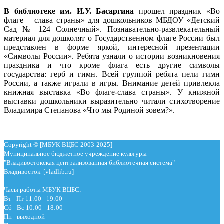
В
библиотеке им. И.У. Басаргина
прошел праздник «Во
флаге – слава страны» для дошкольников МБДОУ «Детский
Сад № 124 Солнечный». Познавательно-развлекательный
материал для дошколят о Государственном флаге России был
представлен в форме яркой, интересной презентации
«Символы России». Ребята узнали о истории возникновения
праздника и что кроме флага есть другие символы
государства: герб и гимн. Всей группой ребята пели гимн
России, а также играли в игры. Внимание детей привлекла
книжная выставка «Во флаге-слава страны». У книжной
выставки дошкольники выразительно читали стихотворение
Владимира Степанова «Что мы Родиной зовем?».
Copyright © [МБУК ВЦБС 2003-2025]
Муниципальное бюджетное учреждение культуры
"Владивостокская централизованная библиотечная система"
Владивосток [vladlib.ru]
Часы работы МБУК ВЦБС:
Вт - Пт 11:00 - 19:00
Сб - Вс 10:00 - 18:00
Пн - выходной