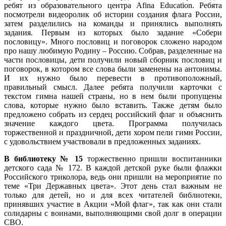
ребят из образовательного центра Afina Education. Ребята
посмотрели видеоролик об истории создания флага России,
затем разделились на команды и принялись выполнять
задания. Первым из которых было задание «Собери
пословицу». Много пословиц и поговорок сложено народом
про нашу любимую Родину – Россию. Собрав, разделенные на
части пословицы, дети получили новый сборник пословиц и
поговорок, в котором все слова были заменены на антонимы.
И их нужно было перевести в противоположный,
правильный смысл. Далее ребята получили карточки с
текстом гимна нашей страны, но в нем были пропущены
слова, которые нужно было вставить. Также детям было
предложено собрать из сердец российский флаг и объяснить
значение каждого цвета. Программа получилась
торжественной и праздничной, дети хором пели гимн России,
с удовольствием участвовали в предложенных заданиях.
В
библиотеку № 15
торжественно пришли воспитанники
детского сада № 172. В каждой детской руке были флажки
Российского триколора, ведь они пришли на мероприятие по
теме «Три Державных цвета». Этот день стал важным не
только для детей, но и для всех читателей библиотеки,
принявших участие в Акции «Мой флаг», так как они стали
солидарны с воинами, выполняющими свой долг в операции
СВО.