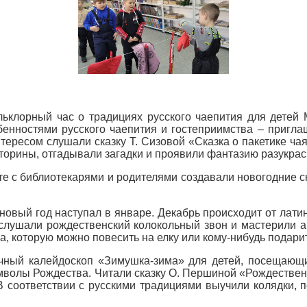
льклорный час о традициях русского чаепития для дете
енностями русского чаепития и гостеприимства – приглаш
нтересом слушали сказку Т. Сизовой «Сказка о пакетике ч
торины, отгадывали загадки и проявили фантазию разукрас
е с библиотекарями и родителями создавали новогодние с
новый год наступал в январе. Декабрь происходит от латин
 слушали рождественский колокольный звон и мастерили а
, которую можно повесить на елку или кому-нибудь подарит
чный калейдоскоп «Зимушка-зима» для детей, посещающи
символы Рождества. Читали сказку О. Першиной «Рождествен
В соответствии с русскими традициями выучили колядки,