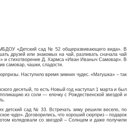
й МБДОУ «Детский сад № 52 общеразвивающего вида». В
ать друзей или знакомых на чай, разливать сначала чай
ая» и стихотворение Д. Хармса «Иван Иваныч Самовар». В
ив самовар, чашки, сладости.
юрпризы. Наступило время зимних чудес. «Матушка» – так
ского десятый, то есть Новый год наступал 1 марта и был
ппликацию из соли — елочку с Рождественской звездой и
ь.
х детский сад № 33. Встречать зиму решили весело, по
ское чудо». Договорились, что хороший сюрприз – подарок
 потом колядовали со звездой – Солнцем и даже получили