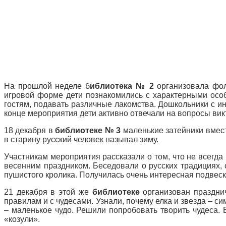
На прошлой неделе б
иблиотека № 2
организовала фо
игровой форме дети познакомились с характерными особ
гостям, подавать различные лакомства. Дошкольники с и
конце мероприятия дети активно отвечали на вопросы вик
18 декабря в
библиотеке № 3
маленькие затейники вмест
в старину русский человек называл зиму.
Участникам мероприятия рассказали о том, что не всегда 
весенним праздником. Беседовали о русских традициях,
пушистого кролика. Получилась очень интересная подвеска
21 декабря в этой же
библиотеке
организован праздни
правилам и с чудесами. Узнали, почему елка и звезда – 
– маленькое чудо. Решили попробовать творить чудеса. 
«козули».