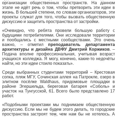
организации общественных пространств. На данном
этапе не идёт речь о том, чтобы претворить эти идеи в
жизнь. В большей степени, по словам организаторов, эти
проекты служат для того, чтобы вызвать общественную
дискуссию и защитить пространства от застройки.
«Очевидно, что ребята провели большую работу с
будущими потребителями. Они исследовали территории
и пообщались с местными сообществами. Это очень
важно, – отметил
преподаватель департамента
архитектуры и дизайна ДВФУ Дмитрий Коржиков
. –
Подача вполне профессиональная, учитывая возраст
учащихся колледжа. Я могу, конечно, какие-то недочёты
найти, но эти идеи стоило показать».
Среди выбранных студентами территорий – Крестовая
сопка, пляж МГУ, Сочинская аллея на Патрокле, озеро в
элитном посёлке Waldhaus, придомовые площадки в
районе Эгершельда, береговая батарея «Соболь» и
участок на Тунгусской, 61. Всего было представлено 17
работ.
«Подобными проектами мы поднимаем общественную
дискуссию. Если мы не будем этого делать, то городские
пространства застроят тем, чем нам бы не хотелось. А