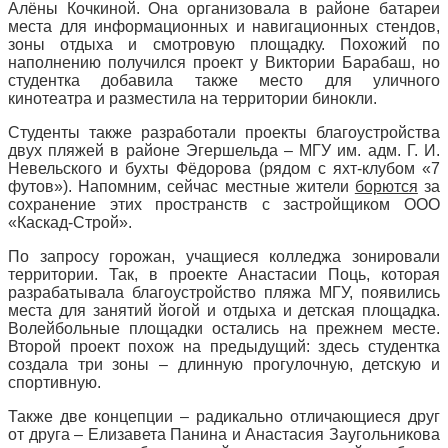
Алёны Кочкиной. Она организовала в районе батареи
места для информационных и навигационных стендов,
зоны отдыха и смотровую площадку. Похожий по
наполнению получился проект у Виктории Барабаш, но
студентка добавила также место для уличного
кинотеатра и разместила на территории бинокли.
Студенты также разработали проекты благоустройства
двух пляжей в районе Эгершельда – МГУ им. адм. Г. И.
Невельского и бухты Фёдорова (рядом с яхт-клубом «7
футов»). Напомним, сейчас местные жители
борются
за
сохранение этих пространств с застройщиком ООО
«Каскад-Строй».
По запросу горожан, учащиеся колледжа зонировали
территории. Так, в проекте Анастасии Поць, которая
разрабатывала благоустройство пляжа МГУ, появились
места для занятий йогой и отдыха и детская площадка.
Волейбольные площадки остались на прежнем месте.
Второй проект похож на предыдущий: здесь студентка
создала три зоны – длинную прогулочную, детскую и
спортивную.
Также две концепции – радикально отличающиеся друг
от друга – Елизавета Панина и Анастасия Заугольникова