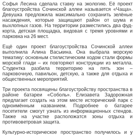
Софья Лесина сделала ставку на экологию. Её проект
благоустройства Сочинской аллеи называется «Чаща».
Девушка предложила максимально сохранить зелёные
насаждения, которые защищают район от шума и
выхлопных газов. На территории разместились два фуд-
корта, детская площадка, видовая с тремя уровнями и
парковка на 26 мест.
Ещё один проект благоустройства Сочинской аллеи
выполнила Алина Васькина. Она выбрала морскую
тематику: основным стилистическим ходом стали формы
морской глади – их повторяют конструкции из металла.
Студентка разбила территорию на пять зон –
парковочную, павильон, детскую, а также для отдыха и
общественных мероприятий.
Три проекта посвящены благоустройству пространства в
районе батареи «Соболь». Елизавета Задорожная
предлагает создать на этом месте исторический парк с
одноимённым названием. Подробнее о батарее
посетители смогут узнать из информационных стендов.
Также на участке расположатся зоны отдыха и
противоветровая защита.
Культурно-историческое пространство получилось и у