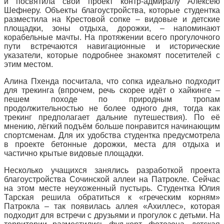
и посвятила свой проект контр-адмиралу Алексею
Шефнеру. Объекты благоустройства, которые студентка
разместила на Крестовой сопке – видовые и детские
площадки, зоны отдыха, дорожки, – напоминают
корабельные мачты. На протяжении всего прогулочного
пути встречаются навигационные и исторические
указатели, которые подробнее знакомят посетителей с
этим местом.
Алина Пхенда посчитала, что сопка идеально подходит
для трекинга (впрочем, речь скорее идёт о хайкинге –
пешем походе по природным тропам
продолжительностью не более одного дня, тогда как
трекинг предполагает дальние путешествия). По её
мнению, лёгкий подъём больше понравится начинающим
спортсменам. Для их удобства студентка предусмотрела
в проекте бетонные дорожки, места для отдыха и
частично крытые видовые площадки.
Несколько учащихся занялись разработкой проекта
благоустройства Сочинской аллеи на Патрокле. Сейчас
на этом месте неухоженный пустырь. Студентка Юлия
Тарская решила обратиться к «греческим корням»
Патрокла – так появилась аллея «Ахиллес», которая
подходит для встречи с друзьями и прогулок с детьми. На