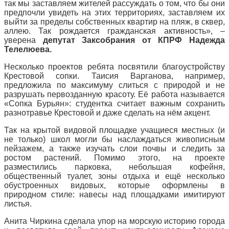
так мы заставляем жителей рассуждать о том, что бы они
предпочли увидеть на этих территориях, заставляем их
выйти за пределы собственных квартир на пляж, в сквер,
аллею. Так рождается гражданская активность», –
уверена
депутат Заксобрания от КПРФ Надежда
Телелюева.
Несколько проектов ребята посвятили благоустройству
Крестовой сопки. Таисия Варганова, например,
предложила по максимуму слиться с природой и не
разрушать первозданную красоту. Её работа называется
«Сопка Бурьян»: студентка считает важным сохранить
разнотравье Крестовой и даже сделать на нём акцент.
Так на крытой видовой площадке учащиеся местных (и
не только) школ могли бы наслаждаться живописным
пейзажем, а также изучать слои почвы и следить за
ростом растений. Помимо этого, на проекте
разместились парковка, небольшая кофейня,
общественный туалет, зоны отдыха и ещё несколько
обустроенных видовых, которые оформлены в
природном стиле: навесы над площадками имитируют
листья.
Анита Чиркина сделала упор на морскую историю города