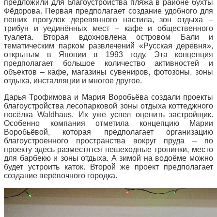
предложили для благоустройства пляжа в районе бухты
Фёдорова. Первая предполагает создание удобного для
пеших прогулок деревянного настила, зон отдыха –
трибун и уединённых мест – кафе и общественного
туалета. Вторая вдохновлена островом Бали и
тематическим парком развлечений «Русская деревня»,
открытым в Японии в 1993 году. Эта концепция
предполагает большое количество активностей и
объектов – кафе, магазины сувениров, фотозоны, зоны
отдыха, инсталляции и многое другое.
Дарья Трофимова и Мария Воробьёва создали проекты
благоустройства лесопарковой зоны отдыха коттеджного
посёлка Waldhaus. Их уже успел оценить застройщик.
Особенно компания отметила концепцию Марии
Воробьёвой, которая предполагает организацию
благоустроенного пространства вокруг пруда – по
проекту здесь разместятся пешеходные тропинки, место
для барбекю и зоны отдыха. А зимой на водоёме можно
будет устроить каток. Второй же проект предполагает
создание верёвочного городка.