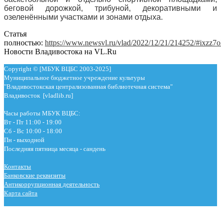
беговой дорожкой, трибуной, декоративными и
озеленёнными участками и зонами отдыха.
Статья
полностью:
https://www.newsvl.ru/vlad/2022/12/21/214252/#ixzz
Новости Владивостока на VL.Ru
Copyright © [МБУК ВЦБС 2003-2025]
Муниципальное бюджетное учреждение культуры
"Владивостокская централизованная библиотечная система"
Владивосток [vladlib.ru]
Часы работы МБУК ВЦБС:
Вт - Пт 11:00 - 19:00
Сб - Вс 10:00 - 18:00
Пн - выходной
Последняя пятница месяца - сандень
Контакты
Банковские реквизиты
Антикоррупционная деятельность
Карта сайта