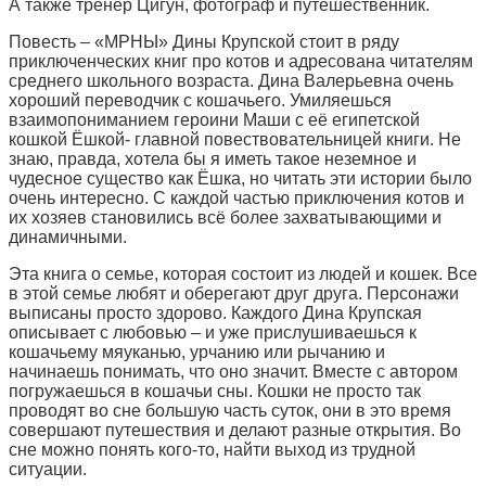
А также тренер Цигун, фотограф и путешественник.
Повесть – «МРНЫ» Дины Крупской стоит в ряду
приключенческих книг про котов и адресована читателям
среднего школьного возраста. Дина Валерьевна очень
хороший переводчик с кошачьего. Умиляешься
взаимопониманием героини Маши с её египетской
кошкой Ёшкой- главной повествовательницей книги. Не
знаю, правда, хотела бы я иметь такое неземное и
чудесное существо как Ёшка, но читать эти истории было
очень интересно. С каждой частью приключения котов и
их хозяев становились всё более захватывающими и
динамичными.
Эта книга о семье, которая состоит из людей и кошек. Все
в этой семье любят и оберегают друг друга. Персонажи
выписаны просто здорово. Каждого Дина Крупская
описывает с любовью – и уже прислушиваешься к
кошачьему мяуканью, урчанию или рычанию и
начинаешь понимать, что оно значит. Вместе с автором
погружаешься в кошачьи сны. Кошки не просто так
проводят во сне большую часть суток, они в это время
совершают путешествия и делают разные открытия. Во
сне можно понять кого-то, найти выход из трудной
ситуации.