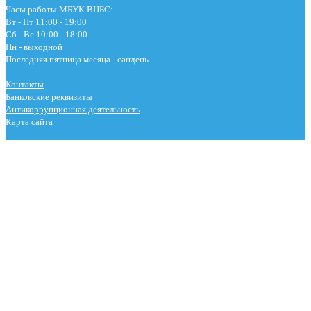
Часы работы МБУК ВЦБС:
Вт - Пт 11:00 - 19:00
Сб - Вс 10:00 - 18:00
Пн - выходной
Последняя пятница месяца - сандень
Контакты
Банковские реквизиты
Антикоррупционная деятельность
Карта сайта