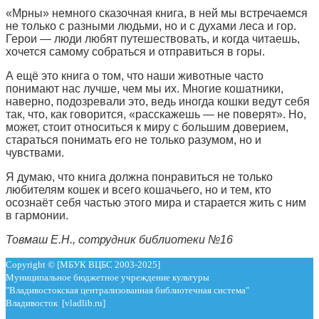
«Мрны» немного сказочная книга, в ней мы встречаемся
не только с разными людьми, но и с духами леса и гор.
Герои — люди любят путешествовать, и когда читаешь,
хочется самому собраться и отправиться в горы.
А ещё это книга о том, что наши животные часто
понимают нас лучше, чем мы их. Многие кошатники,
наверно, подозревали это, ведь иногда кошки ведут себя
так, что, как говорится, «расскажешь — не поверят». Но,
может, стоит относиться к миру с большим доверием,
стараться понимать его не только разумом, но и
чувствами.
Я думаю, что книга должна понравиться не только
любителям кошек и всего кошачьего, но и тем, кто
осознаёт себя частью этого мира и старается жить с ним
в гармонии.
Товмаш Е.Н., сотрудник библиотеки №16
Copyright © [МБУК ВЦБС 2003-2025]
Муниципальное бюджетное учреждение культуры
"Владивостокская централизованная библиотечная система"
Владивосток [vladlib.ru]