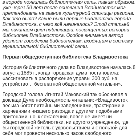
в городе появилась библиотечная сеть, таким образом,
уже через 50 лет после основания Владивосток мог
претендовать на звание культурной столицы региона.
Как это было? Какие были первые библиотеки города
Владивостока, с чего всё начиналось? Этой статьей
мы начинаем цикл публикаций, посвященных истории
библиотек Владивостока. Особое внимание автор
уделяет городским библиотекам, входящим в систему
муниципальной библиотечной сети.
Первая общедоступная библиотека Владивостока
История библиотечного дела во Владивостоке началась 8
августа 1885 г., когда городская дума постановила:
«ассигновать в распоряжение управы 300 руб. на
устройство… бесплатной общественной читальни».
Городской голова Игнатий Маковский так обосновал в
докладе Думе необходимость читальни: «Владивосток
весьма богат питейными заведениями, трактирами и
харчевнями низшего разряда и другими подобными
притонами, но, к сожалению, вовсе не имеет ни
общественной библиотеки, ни другого учреждения, где
бы городской житель с удовольствием и с пользой для
себя мог провести несколько часов свободного