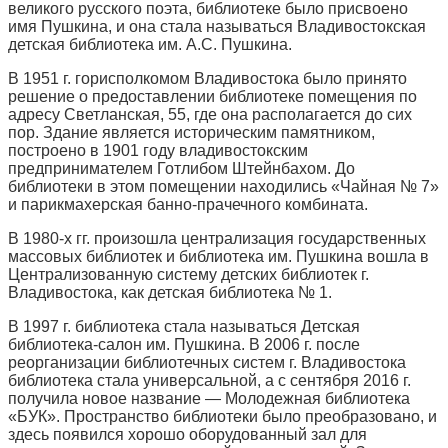
великого русского поэта, библиотеке было присвоено
имя Пушкина, и она стала называться Владивостокская
детская библиотека им. А.С. Пушкина.
В 1951 г. горисполкомом Владивостока было принято
решение о предоставлении библиотеке помещения по
адресу Светланская, 55, где она располагается до сих
пор. Здание является историческим памятником,
построено в 1901 году владивостокским
предпринимателем Готлибом Штейнбахом. До
библиотеки в этом помещении находились «Чайная № 7»
и парикмахерская банно-прачечного комбината.
В 1980-х гг. произошла централизация государственных
массовых библиотек и библиотека им. Пушкина вошла в
Централизованную систему детских библиотек г.
Владивостока, как детская библиотека № 1.
В 1997 г. библиотека стала называться Детская
библиотека-салон им. Пушкина. В 2006 г. после
реорганизации библиотечных систем г. Владивостока
библиотека стала универсальной, а с сентября 2016 г.
получила новое название — Молодежная библиотека
«БУК». Пространство библиотеки было преобразовано, и
здесь появился хорошо оборудованный зал для