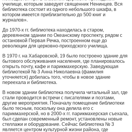
училище, которым заведует священник Ненинцев. Вся
библиотека состоит из одного небольшого шкафа, в
котором имеется приблизительно до 500 книг и
журналов».
До 1970-х гг. библиотека находилась в старом,
деревянном здании по Океанскому проспекту, рядом с
остановкой Первая Речка, построенном еще до
революции для церковно-приходского училища.
В 1970 г. на Хабаровской, 19 было построено здание для
бытового обслуживания населения, где планировалось
открыть почту, кафе и парикмахерскую. Заведующая
библиотекой № 3 Анна Николаевна (фамилия
уточняется) добилась того, чтобы в новое здание
переехала и библиотека.
В новом здании библиотека получила читальный зал, где
стали проводится встречи с писателями и поэтами,
другие мероприятия. Поначалу помещение библиотеки
было тесным, поскольку она делила его с
парикмахерской, но в 2000-х гг. парикмахерская съехала,
был сделан современный ремонт, установлены новые
стеллажи и оборудование. Сейчас библиотека № 3
является центром культурной жизни района, где