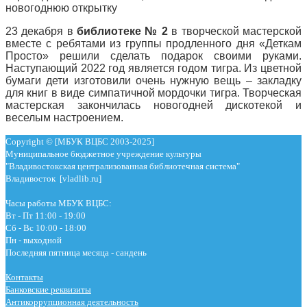
новогоднюю открытку
23 декабря в
библиотеке № 2
в творческой мастерской
вместе с ребятами из группы продленного дня «Деткам
Просто» решили сделать подарок своими руками.
Наступающий 2022 год является годом тигра. Из цветной
бумаги дети изготовили очень нужную вещь ­– закладку
для книг в виде симпатичной мордочки тигра. Творческая
мастерская закончилась новогодней дискотекой и
веселым настроением.
Copyright © [МБУК ВЦБС 2003-2025]
Муниципальное бюджетное учреждение культуры
"Владивостокская централизованная библиотечная система"
Владивосток [vladlib.ru]
Часы работы МБУК ВЦБС:
Вт - Пт 11:00 - 19:00
Сб - Вс 10:00 - 18:00
Пн - выходной
Последняя пятница месяца - сандень
Контакты
Банковские реквизиты
Антикоррупционная деятельность