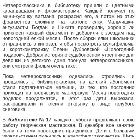
Четвероклассники в библиотеку пришли с цветными
карандашами и фломастерами. Каждый получил по
мини-кусочку ватмана, раскрасил его, а потом из этих
фрагментов сложили на картоне елку. Мальчишки-
энтузиасты Богдан и Никита проверили, хорошо ли
приклеен каждый фрагмент и добавили к звездам над
новогодней елкой месяц. После сборки елки школьники
отправились в кинозал, чтобы посмотреть мультфильмы
и короткометражку Елены Дубровской «Новогодний
подарок». Добрая история о судьбоносном утреннике для
девочки из детского дома тронула четвероклассников,
они смотрели фильм очень тихо.
Пока четвероклассники одевались, строились и
прощались с библиотекарями, на детский абонемент
стали подтягиваться малыши, из тех, кто постоянно
приходит на творческую мастерскую. Месяц новогодних
поделок продолжатся, в этот раз дети вырезали,
раскрашивали и клеили открытку в виде голубого
снеговика.
В
библиотеке №17
каждую субботу продолжает свою
работу творческая мастерская. В декабре все занятия
были на тему новогодних праздников. Дети с большим
удовольствием окунулись в атмосферу творчества. Шить