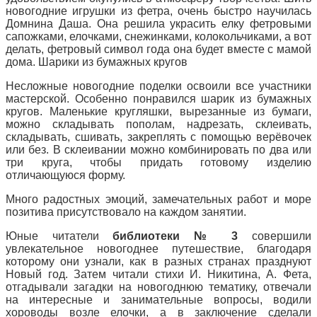
новогодние игрушки из фетра, очень быстро научилась
Домнина Даша. Она решила украсить елку фетровыми
сапожками, елочками, снежинками, колокольчиками, а вот
делать, фетровый символ года она будет вместе с мамой
дома. Шарики из бумажных кругов
Несложные новогодние поделки освоили все участники
мастерской. Особенно понравился шарик из бумажных
кругов. Маленькие кругляшки, вырезанные из бумаги,
можно складывать пополам, надрезать, склеивать,
складывать, сшивать, закреплять с помощью верёвочек
или без. В склеивании можно комбинировать по два или
три круга, чтобы придать готовому изделию
отличающуюся форму.
Много радостных эмоций, замечательных работ и море
позитива присутствовало на каждом занятии.
Юные читатели
библиотеки № 3
совершили
увлекательное новогоднее путешествие, благодаря
которому они узнали, как в разных странах празднуют
Новый год. Затем читали стихи И. Никитина, А. Фета,
отгадывали загадки на новогоднюю тематику, отвечали
на интересные и занимательные вопросы, водили
хороводы возле елочки, а в заключение сделали