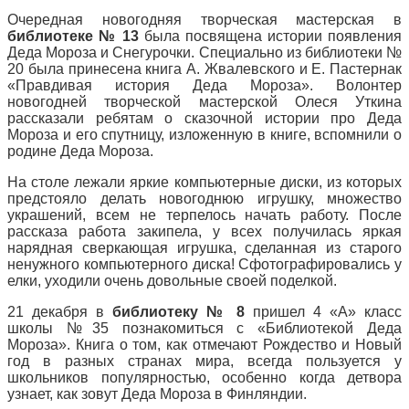
Очередная новогодняя творческая мастерская в
библиотеке № 13
была посвящена истории появления
Деда Мороза и Снегурочки. Специально из библиотеки №
20 была принесена книга А. Жвалевского и Е. Пастернак
«Правдивая история Деда Мороза». Волонтер
новогодней творческой мастерской Олеся Уткина
рассказали ребятам о сказочной истории про Деда
Мороза и его спутницу, изложенную в книге, вспомнили о
родине Деда Мороза.
На столе лежали яркие компьютерные диски, из которых
предстояло делать новогоднюю игрушку, множество
украшений, всем не терпелось начать работу. После
рассказа работа закипела, у всех получилась яркая
нарядная сверкающая игрушка, сделанная из старого
ненужного компьютерного диска! Сфотографировались у
елки, уходили очень довольные своей поделкой.
21 декабря в
библиотеку № 8
пришел 4 «А» класс
школы №35 познакомиться с «Библиотекой Деда
Мороза». Книга о том, как отмечают Рождество и Новый
год в разных странах мира, всегда пользуется у
школьников популярностью, особенно когда детвора
узнает, как зовут Деда Мороза в Финляндии.