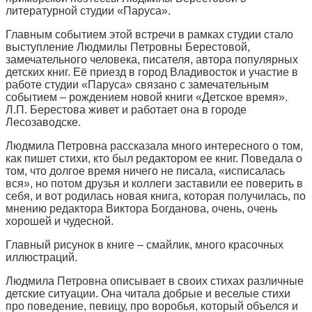
литературной студии «Паруса».
Главным событием этой встречи в рамках студии стало
выступление Людмилы Петровны Берестовой,
замечательного человека, писателя, автора популярных
детских книг. Её приезд в город Владивосток и участие в
работе студии «Паруса» связано с замечательным
событием – рождением новой книги «Детское время».
Л.П. Берестова живет и работает она в городе
Лесозаводске.
Людмила Петровна рассказала много интересного о том,
как пишет стихи, кто был редактором ее книг. Поведала о
том, что долгое время ничего не писала, «исписалась
вся», но потом друзья и коллеги заставили ее поверить в
себя, и вот родилась новая книга, которая получилась, по
мнению редактора Виктора Богданова, очень, очень
хорошей и чудесной.
Главный рисунок в книге – смайлик, много красочных
иллюстраций.
Людмила Петровна описывает в своих стихах различные
детские ситуации. Она читала добрые и веселые стихи
про поведение, певицу, про воробья, который объелся и