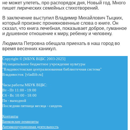
не может улететь, про распорядок дня, Новый год. Много
пишет лирических семейных стихотворений.
В заключение выступил Владимир Михайлович Тыцких,
который произнес проникновенные слова о книге. Он
сказал, что книга лечебная, показывает доброе, гуманное
и душевное отношение к миру, ребенку и человеку.
Людмила Петровна обещала приехать в наш город во
время весенних каникул.
Copyright © [МБУК ВЦБС 2003-2025]
Муниципальное бюджетное учреждение культуры
"Владивостокская централизованная библиотечная система"
Владивосток [vladlib.ru]
Часы работы МБУК ВЦБС:
Вт - Пт 11:00 - 19:00
Сб - Вс 10:00 - 18:00
Пн - выходной
Последняя пятница месяца - сандень
Контакты
Банковские реквизиты
Антикоррупционная деятельность