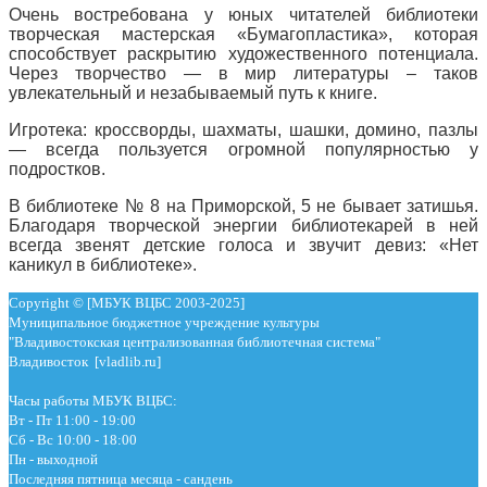
Очень востребована у юных читателей библиотеки
творческая мастерская «Бумагопластика», которая
способствует раскрытию художественного потенциала.
Через творчество — в мир литературы – таков
увлекательный и незабываемый путь к книге.
Игротека: кроссворды, шахматы, шашки, домино, пазлы
— всегда пользуется огромной популярностью у
подростков.
В библиотеке № 8 на Приморской, 5 не бывает затишья.
Благодаря творческой энергии библиотекарей в ней
всегда звенят детские голоса и звучит девиз: «Нет
каникул в библиотеке».
Copyright © [МБУК ВЦБС 2003-2025]
Муниципальное бюджетное учреждение культуры
"Владивостокская централизованная библиотечная система"
Владивосток [vladlib.ru]
Часы работы МБУК ВЦБС:
Вт - Пт 11:00 - 19:00
Сб - Вс 10:00 - 18:00
Пн - выходной
Последняя пятница месяца - сандень