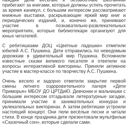
прибегают за книгами, которые должны успеть прочитать
за время каникул, с большим интересом рассматривают
книжные выставки, раскрывающие яркий мир книг и
периодических изданий, и, конечно же, принимают
участие в познавательно-развлекательных
мероприятиях, которые библиотекари организуют для
юных читателей.
С ребятишками ДОЦ «Цветные ладошки» отметили
юбилей А.С. Пушкина. Дети отправились по неведомым
дорожкам в удивительный мир Пушкина. Вспомнили
известные сказки великого писателя и ответили на
вопросы интерактивной викторины. Приняли активное
участие в мастер-классе по творчеству А.С. Пушкина.
Очень весело и задорно отметили закрытие первой
смены летнего оздоровительного лагеря «Дети
Приморья» МБОУ ДО ЦРТДиЮ. Девчонки и мальчишки с
большим интересом отгадывали литературные загадки,
принимали участие в занимательных конкурах и
увлекательных викторинах. А затем ребятишки устроили
настоящий концерт. Они пели весёлые песни и читали
стихи. В конце праздника дети презентовали мультфильм
«Сказочный сон», которые сделали сами.