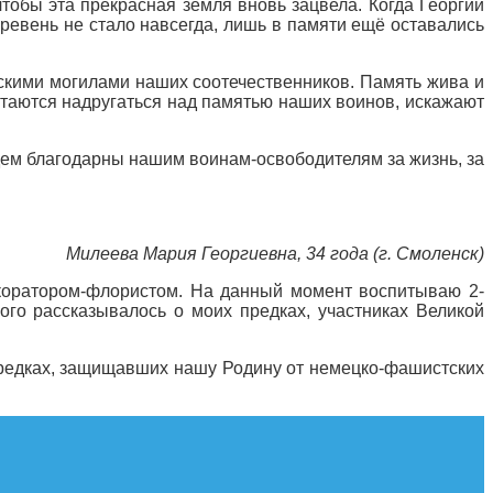
чтобы эта прекрасная земля вновь зацвела. Когда Георгий
еревень не стало навсегда, лишь в памяти ещё оставались
скими могилами наших соотечественников. Память жива и
пытаются надругаться над памятью наших воинов, искажают
удем благодарны нашим воинам-освободителям за жизнь, за
Милеева Мария Георгиевна, 34 года (г. Смоленск)
коратором-флористом. На данный момент воспитываю 2-
го рассказывалось о моих предках, участниках Великой
х предках, защищавших нашу Родину от немецко-фашистских