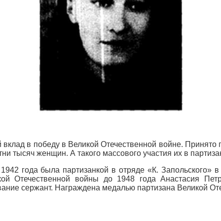
клад в победу в Великой Отечественной войне. Принято го
и тысяч женщин. А такого массового участия их в партиза
942 года была партизанкой в отряде «К. Запольского» в 
кой Отечественной войны до 1948 года Анастасия Пет
ание сержант. Награждена медалью партизана Великой Оте