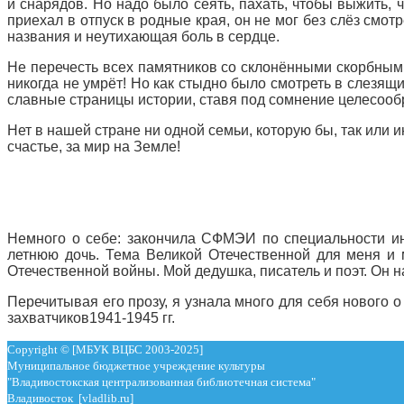
и снарядов. Но надо было сеять, пахать, чтобы выжить, 
приехал в отпуск в родные края, он не мог без слёз смот
названия и неутихающая боль в сердце.
Не перечесть всех памятников со склонёнными скорбным
никогда не умрёт! Но как стыдно было смотреть в слезящи
славные страницы истории, ставя под сомнение целесооб
Нет в нашей стране ни одной семьи, которую бы, так или 
счастье, за мир на Земле!
Немного о себе: закончила СФМЭИ по специальности и
летнюю дочь. Тема Великой Отечественной для меня и 
Отечественной войны. Мой дедушка, писатель и поэт. Он
Перечитывая его прозу, я узнала много для себя нового 
захватчиков1941-1945 гг.
Copyright © [МБУК ВЦБС 2003-2025]
Муниципальное бюджетное учреждение культуры
"Владивостокская централизованная библиотечная система"
Владивосток [vladlib.ru]