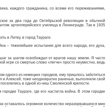
овека, каждого гражданина, со всеми его переживаниями,
ское за два года до Октябрьской революции в обычной
сантом артиллерийского училища в Ленинграде. Так в 1935
ь в Литву, в город Таураге.
на – тяжелейшее испытание для всего народа, его духа,
 шаг за шагом освобождал от врагов нашу землю. Я часто
ной игре со смертью слово «легче» просто неуместно, ведь
ом одного из немецких городков, ему пришлось заботиться
ил и Алексей, тоже неоднократно раненые, выполняли свой
 поселились в одной из ниш Смоленской крепости.
городке Таураге, где его настигла война. В этом городке
сах оставалось огромное количество неразорвавшихся мин