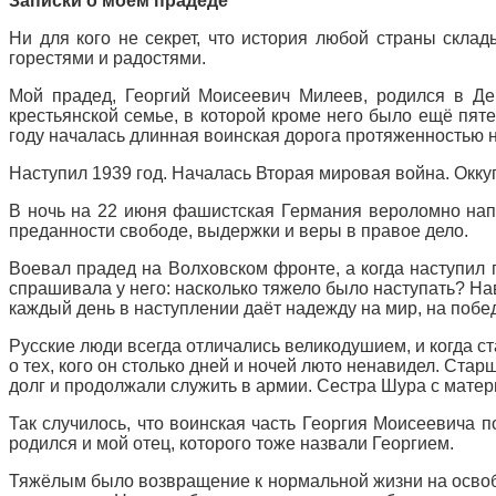
Записки о моём прадеде
Ни для кого не секрет, что история любой страны склад
горестями и радостями.
Мой прадед, Георгий Моисеевич Милеев, родился в Де
крестьянской семье, в которой кроме него было ещё пяте
году началась длинная воинская дорога протяженностью не
Наступил 1939 год. Началась Вторая мировая война. Окку
В ночь на 22 июня фашистская Германия вероломно напа
преданности свободе, выдержки и веры в правое дело.
Воевал прадед на Волховском фронте, а когда наступил 
спрашивала у него: насколько тяжело было наступать? Нав
каждый день в наступлении даёт надежду на мир, на победу
Русские люди всегда отличались великодушием, и когда с
о тех, кого он столько дней и ночей люто ненавидел. Ст
долг и продолжали служить в армии. Сестра Шура с матер
Так случилось, что воинская часть Георгия Моисеевича п
родился и мой отец, которого тоже назвали Георгием.
Тяжёлым было возвращение к нормальной жизни на освобо