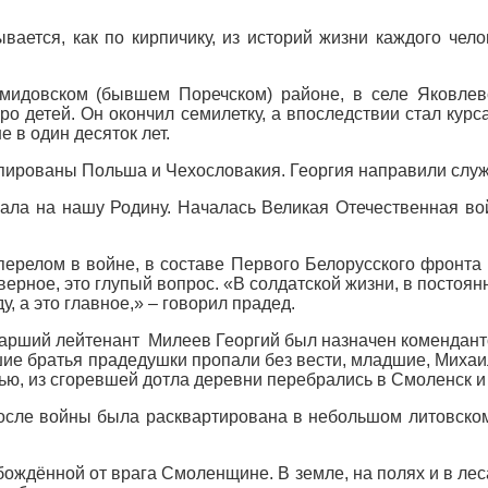
ывается, как по кирпичику, из историй жизни каждого чел
мидовском (бывшем Поречском) районе, в селе Яковлев
ро детей. Он окончил семилетку, а впоследствии стал кур
 в один десяток лет.
пированы Польша и Чехословакия. Георгия направили служит
ла на нашу Родину. Началась Великая Отечественная вой
перелом в войне, в составе Первого Белорусского фронта
ерное, это глупый вопрос. «В солдатской жизни, в постоян
, а это главное,» – говорил прадед.
тарший лейтенант Милеев Георгий был назначен комендант
аршие братья прадедушки пропали без вести, младшие, Миха
ью, из сгоревшей дотла деревни перебрались в Смоленск и
осле войны была расквартирована в небольшом литовском 
ждённой от врага Смоленщине. В земле, на полях и в ле