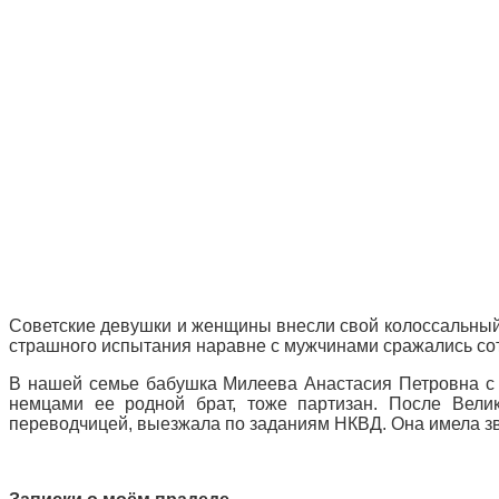
Советские девушки и женщины внесли свой колоссальный в
страшного испытания наравне с мужчинами сражались сотн
В нашей семье бабушка Милеева Анастасия Петровна с 1
немцами ее родной брат, тоже партизан. После Вели
переводчицей, выезжала по заданиям НКВД. Она имела зв