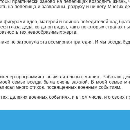
чтобы практически заново на пепелищах возродить жизнь, 
реть на пепелища и развалины, разруху и нищету. Многих д
и фигурами вдов, матерей и воинов-победителей над брат
еся глаза деда, когда он видел, как в некоторых странах 
разность тех невообразимых жертв.
иначе не затронула эта всемирная трагедия. И мы всегда б
нженер-программист вычислительных машин. Работаю де
моей семьи всегда была очень важной. В моей семье мно
 написал много стихов, посвященных военным событиям.
о тех, далеких военных событиях, и в том числе, и о свои