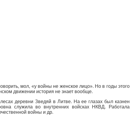
ворить, мол, «у войны не женское лицо». Но в годы этого
нском движении история не знает вообще.
лесах деревни Зведяй в Литве. На ее глазах был казнен
ровна служила во внутренних войсках НКВД. Работала
чественной войны и др.