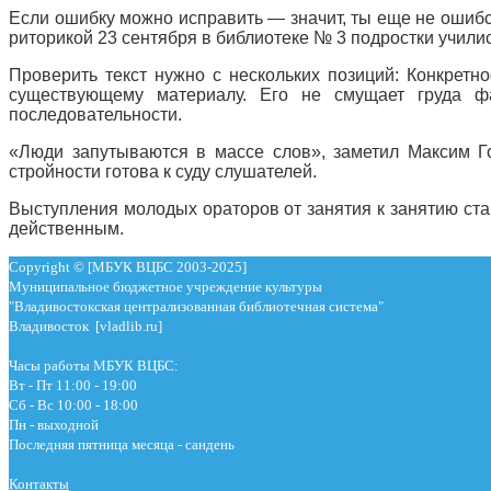
Если ошибку можно исправить — значит, ты еще не ошибс
риторикой 23 сентября в библиотеке № 3 подростки училис
Проверить текст нужно с нескольких позиций: Конкретн
существующему материалу. Его не смущает груда фа
последовательности.
«Люди запутываются в массе слов», заметил Максим Го
стройности готова к суду слушателей.
Выступления молодых ораторов от занятия к занятию ста
действенным.
Copyright © [МБУК ВЦБС 2003-2025]
Муниципальное бюджетное учреждение культуры
"Владивостокская централизованная библиотечная система"
Владивосток [vladlib.ru]
Часы работы МБУК ВЦБС:
Вт - Пт 11:00 - 19:00
Сб - Вс 10:00 - 18:00
Пн - выходной
Последняя пятница месяца - сандень
Контакты