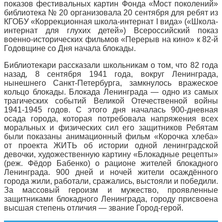
показов фестивальных картин Фонда «Мост поколений»
библиотека № 20 организовала 20 сентября для ребят из
КГОБУ «Коррекционная школа-интернат I вида» («Школа-
интернат для глухих детей») Всероссийский показ
военно-исторических фильмов «Перерыв на кино» к 82-й
Годовщине со Дня начала блокады.
Библиотекари рассказали школьникам о том, что 82 года
назад, 8 сентября 1941 года, вокруг Ленинграда,
нынешнего Санкт-Петербурга, замкнулось вражеское
кольцо блокады. Блокада Ленинграда — одно из самых
трагических событий Великой Отечественной войны
1941-1945 годов. С этого дня началась 900-дневная
осада города, которая потребовала напряжения всех
моральных и физических сил его защитников Ребятам
были показаны анимационный фильм «Корочка хлеба»
от проекта ЖИТЬ об истории одной ленинградской
девочки, художественную картину «Блокадные рецепты»
(реж. Фёдор Бабенко) о рационе жителей блокадного
Ленинграда. 900 дней и ночей жители осаждённого
города жили, работали, сражались, выстояли и победили.
За массовый героизм и мужество, проявленные
защитниками блокадного Ленинграда, городу присвоена
высшая степень отличия — звание Город-герой.