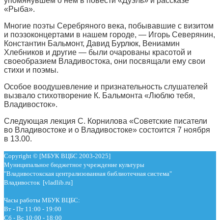
упомянувшем о нем в повести «Дуэль» и рассказе
«Рыба».
Многие поэты Серебряного века, побывавшие с визитом
и поэзоконцертами в нашем городе, — Игорь Северянин,
Константин Бальмонт, Давид Бурлюк, Вениамин
Хлебников и другие — были очарованы красотой и
своеобразием Владивостока, они посвящали ему свои
стихи и поэмы.
Особое воодушевление и признательность слушателей
вызвало стихотворение К. Бальмонта «Люблю тебя,
Владивосток».
Следующая лекция С. Корнилова «Советские писатели
во Владивостоке и о Владивостоке» состоится 7 ноября
в 13.00.
Copyright © [МБУК ВЦБС 2003-2025]
Муниципальное бюджетное учреждение культуры
"Владивостокская централизованная библиотечная система"
Владивосток [vladlib.ru]
Часы работы МБУК ВЦБС:
Вт - Пт 11:00 - 19:00
Сб - Вс 10:00 - 18:00