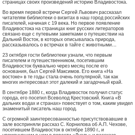
страницах своих произведений историю Владивостока.
Во время первой встречи Сергей Львович рассказал
читателям библиотеки о визитах в наш город российских
писателей, начиная с 19 века. Но первое появление
Владивостока на страницах книг русских литераторов
связано еще с путевыми заметками о путешествии на
Дальний Восток, в которых описывалась природа,
рассказывалось о встречах в тайге с животными…
23 октября гости библиотеки узнали, что первым
писателем и путешественником, посетившим
Владивосток буквально через месяц после его
основания, был Сергей Максимов. Его книга «На
востоке» в те годы стала очень популярной, так как
многих интересовал этот далекий и загадочный край.
В сентябре 1880 г., когда Владивосток получил статус
города, его посетил Всеволод Крестовский. Книга «В
дальних водах и странах» повествует о том, каким увидел
знаменитый писатель наш город.
С огромной заинтересованностью присутствовавшие в
зале восприняли рассказ С. Корнилова об А.П. Чехове,
посетившем Владивосток в октябре 1890 г., и