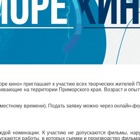
ре кино» приглашает к участию всех творческих жителей П
живающие на территории Приморского края. Возраст и опы
о местному времени). Подать заявку можно через онлайн-фо
аждой номинации. К участию не допускаются фильмы, н
пускаются работы, в которых сьемки и производство фильм