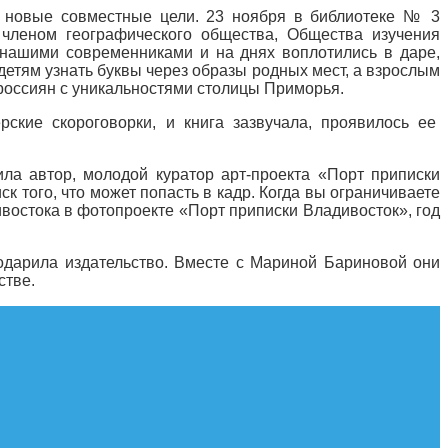
и новые совместные цели. 23 ноября в библиотеке № 3
 членом географического общества, Общества изучения
нашими современниками и на днях воплотились в даре,
етям узнать буквы через образы родных мест, а взрослым
 россиян с уникальностями столицы Приморья.
рские скороговорки, и книга зазвучала, проявилось ее
ла автор, молодой куратор арт-проекта «Порт приписки
 того, что может попасть в кадр. Когда вы ограничиваете
востока в фотопроекте «Порт приписки Владивосток», год
годарила издательство. Вместе с Мариной Бариновой они
стве.