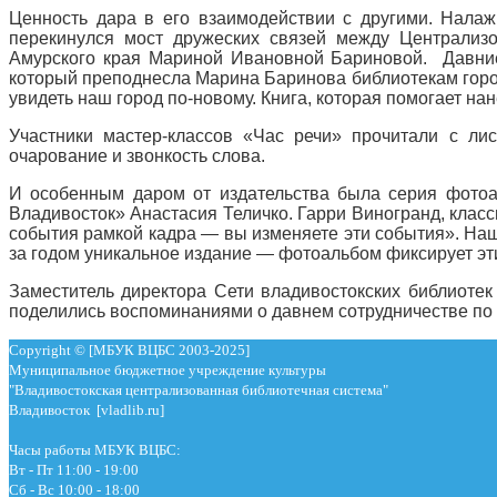
Ценность дара в его взаимодействии с другими. Нала
перекинулся мост дружеских связей между Централизо
Амурского края Мариной Ивановной Бариновой. Давние
который преподнесла Марина Баринова библиотекам город
увидеть наш город по-новому. Книга, которая помогает на
Участники мастер-классов «Час речи» прочитали с лис
очарование и звонкость слова.
И особенным даром от издательства была серия фотоал
Владивосток» Анастасия Теличко. Гарри Виногранд, класси
события рамкой кадра — вы изменяете эти события». Наш
за годом уникальное издание — фотоальбом фиксирует эти
Заместитель директора Сети владивостокских библиотек
поделились воспоминаниями о давнем сотрудничестве по 
Copyright © [МБУК ВЦБС 2003-2025]
Муниципальное бюджетное учреждение культуры
"Владивостокская централизованная библиотечная система"
Владивосток [vladlib.ru]
Часы работы МБУК ВЦБС:
Вт - Пт 11:00 - 19:00
Сб - Вс 10:00 - 18:00