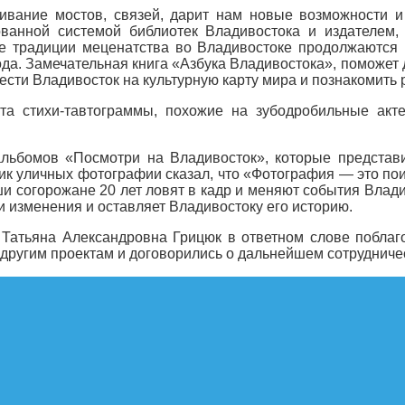
живание мостов, связей, дарит нам новые возможности 
ванной системой библиотек Владивостока и издателем,
 традиции меценатства во Владивостоке продолжаются 
а. Замечательная книга «Азбука Владивостока», поможет д
нести Владивосток на культурную карту мира и познакомить
та стихи-тавтограммы, похожие на зубодробильные акте
ьбомов «Посмотри на Владивосток», которые представи
к уличных фотографии сказал, что «Фотография — это поиск
и согорожане 20 лет ловят в кадр и меняют события Влади
 изменения и оставляет Владивостоку его историю.
 Татьяна Александровна Грицюк в ответном слове побла
другим проектам и договорились о дальнейшем сотрудниче