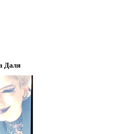
а Даля