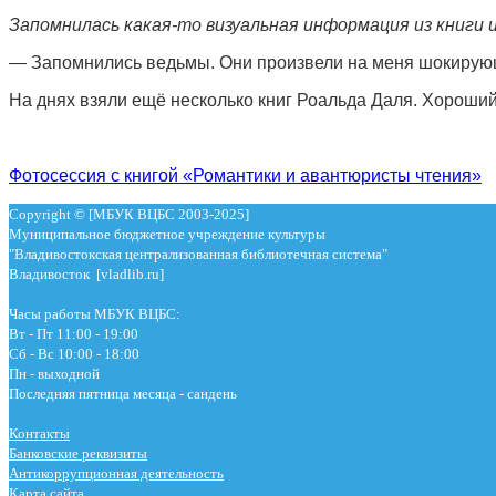
Запомнилась какая-то визуальная информация из книги 
— Запомнились ведьмы. Они произвели на меня шокирующе
На днях взяли ещё несколько книг Роальда Даля. Хороший
Фотосессия с книгой «Романтики и авантюристы чтения»
Copyright © [МБУК ВЦБС 2003-2025]
Муниципальное бюджетное учреждение культуры
"Владивостокская централизованная библиотечная система"
Владивосток [vladlib.ru]
Часы работы МБУК ВЦБС:
Вт - Пт 11:00 - 19:00
Сб - Вс 10:00 - 18:00
Пн - выходной
Последняя пятница месяца - сандень
Контакты
Банковские реквизиты
Антикоррупционная деятельность
Карта сайта