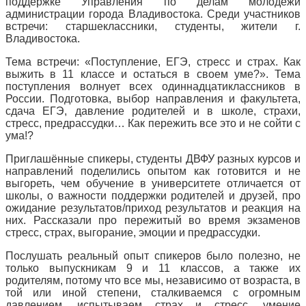
поддержке Управления по делам молодежи
администрации города Владивостока. Среди участников
встречи: старшеклассники, студенты, жители г.
Владивостока.
Тема встречи: «Поступление, ЕГЭ, стресс и страх. Как
выжить в 11 классе и остаться в своем уме?». Тема
поступления волнует всех одиннадцатиклассников в
России. Подготовка, выбор направления и факультета,
сдача ЕГЭ, давление родителей и в школе, страхи,
стресс, предрассудки… Как пережить все это и не сойти с
ума!?
Приглашённые спикеры, студенты ДВФУ разных курсов и
направлений поделились опытом как готовится и не
выгореть, чем обучение в университете отличается от
школы, о важности поддержки родителей и друзей, про
ожидание результатов/приход результатов и реакция на
них. Рассказали про пережитый во время экзаменов
стресс, страх, выгорание, эмоции и предрассудки.
Послушать реальный опыт спикеров было полезно, не
только выпускникам 9 и 11 классов, а также их
родителям, потому что все мы, независимо от возраста, в
той или иной степени, сталкиваемся с огромным
давлением, испытываем страх и стресс, умение