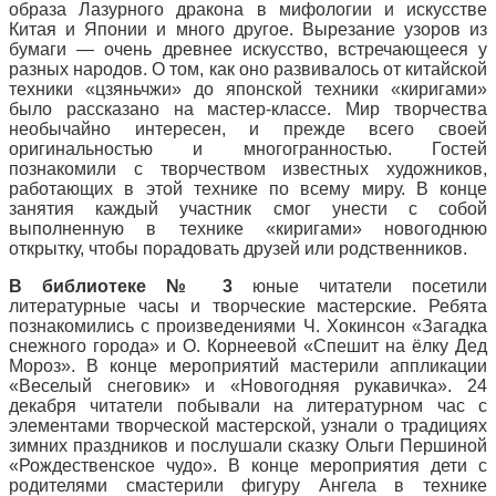
образа Лазурного дракона в мифологии и искусстве
Китая и Японии и много другое. Вырезание узоров из
бумаги — очень древнее искусство, встречающееся у
разных народов. О том, как оно развивалось от китайской
техники «цзяньчжи» до японской техники «киригами»
было рассказано на мастер-классе. Мир творчества
необычайно интересен, и прежде всего своей
оригинальностью и многогранностью. Гостей
познакомили с творчеством известных художников,
работающих в этой технике по всему миру. В конце
занятия каждый участник смог унести с собой
выполненную в технике «киригами» новогоднюю
открытку, чтобы порадовать друзей или родственников.
В библиотеке № 3
юные читатели посетили
литературные часы и творческие мастерские. Ребята
познакомились с произведениями Ч. Хокинсон «Загадка
снежного города» и О. Корнеевой «Спешит на ёлку Дед
Мороз». В конце мероприятий мастерили аппликации
«Веселый снеговик» и «Новогодняя рукавичка». 24
декабря читатели побывали на литературном час с
элементами творческой мастерской, узнали о традициях
зимних праздников и послушали сказку Ольги Першиной
«Рождественское чудо». В конце мероприятия дети с
родителями смастерили фигуру Ангела в технике