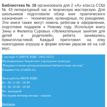
Библиотека № 16
организовала для 2 «А» класса СОШ
№ 43 литературный час и творческую мастерскую. Для
школьников подготовили обзор книг практического
назначения — технические, кулинарные, по рукоделию.
Эти книги также могут помочь ребятам в оформлении,
подготовке подарков к Новому году. Используя книгу
Зины и Филиппа Суровых «Увлекательные занятия для
детей и родителей», ребята занимались
бумагопластикой. Каждый приготовил на елку
новогоднюю игрушку в форме елочки украсив её на сой
вкус.
Copyright © [МБУК ВЦБС 2003-2025]
Муниципальное бюджетное учреждение культуры
"Владивостокская централизованная библиотечная система"
Владивосток [vladlib.ru]
Часы работы МБУК ВЦБС:
Вт - Пт 11:00 - 19:00
Сб - Вс 10:00 - 18:00
Пн - выходной
Последняя пятница месяца - сандень
Контакты