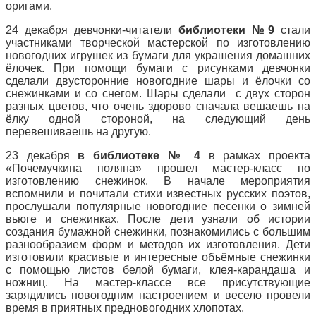
оригами.
24 декабря девчонки-читатели
библиотеки №9
стали
участниками творческой мастерской по изготовлению
новогодних игрушек из бумаги для украшения домашних
ёлочек. При помощи бумаги с рисунками девчонки
сделали двусторонние новогодние шары и ёлочки со
снежинками и со снегом. Шары сделали с двух сторон
разных цветов, что очень здорово сначала вешаешь на
ёлку одной стороной, на следующий день
перевешиваешь на другую.
23 декабря
в библиотеке № 4
в рамках проекта
«Почемучкина поляна» прошел мастер-класс по
изготовлению снежинок. В начале мероприятия
вспомнили и почитали стихи известных русских поэтов,
прослушали популярные новогодние песенки о зимней
вьюге и снежинках. После дети узнали об истории
создания бумажной снежинки, познакомились с большим
разнообразием форм и методов их изготовления. Дети
изготовили красивые и интересные объёмные снежинки
с помощью листов белой бумаги, клея-карандаша и
ножниц. На мастер-классе все присутствующие
зарядились новогодним настроением и весело провели
время в приятных предновогодних хлопотах.