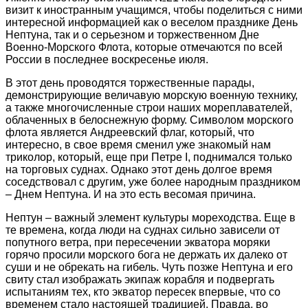
визит к иностранным учащимся, чтобы поделиться с ними
интересной информацией как о веселом празднике День
Нептуна, так и о серьезном и торжественном Дне
Военно-Морского Флота, которые отмечаются по всей
России в последнее воскресенье июля.
В этот день проводятся торжественные парады,
демонстрирующие величавую морскую военную технику,
а также многочисленные строи наших мореплавателей,
облаченных в белоснежную форму. Символом морского
флота является Андреевский флаг, который, что
интересно, в свое время сменил уже знакомый нам
триколор, который, еще при Петре I, поднимался только
на торговых суднах. Однако этот день долгое время
соседствовал с другим, уже более народным праздником
– Днем Нептуна. И на это есть весомая причина.
Нептун – важный элемент культуры мореходства. Еще в
те времена, когда люди на суднах сильно зависели от
попутного ветра, при пересечении экватора моряки
горячо просили морского бога не держать их далеко от
суши и не обрекать на гибель. Чуть позже Нептуна и его
свиту стал изображать экипаж корабля и подвергать
испытаниям тех, кто экватор пересек впервые, что со
временем стало настоящей традицией. Правда, во