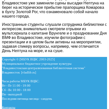
Владивостоке уже заменили сцены высадки Нептуна на
берег на историческое прибытие прапорщика Комарова
в бухту Золотой Рог, что ознаменовало собой начало
нашего города.
Иностранные студенты слушали сотрудника библиотеки с
интересом, внимательно смотрели отрывки из
мультсериала о капитане Врунгеле и о праздновании Дня
ВМФ во Владивостоке, изучили фотографии с
презентации и в целом были активны на мероприятии,
задавая спикеру вопросы, например, чем отличается
День Нептуна на море, и на суше.
Copyright © [МБУК ВЦБС 2003-2025]
Муниципальное бюджетное учреждение культуры
"Владивостокская централизованная библиотечная система"
Владивосток [vladlib.ru]
Часы работы МБУК ВЦБС:
Вт - Пт 11:00 - 19:00
Сб - Вс 10:00 - 18:00
Пн - выходной
Последняя пятница месяца - сандень
Контакты