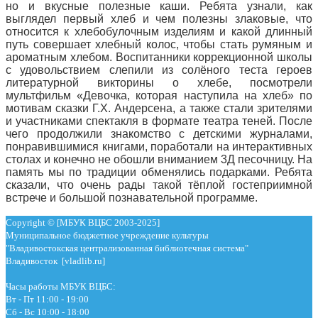
но и вкусные полезные каши. Ребята узнали, как
выглядел первый хлеб и чем полезны злаковые, что
относится к хлебобулочным изделиям и какой длинный
путь совершает хлебный колос, чтобы стать румяным и
ароматным хлебом. Воспитанники коррекционной школы
с удовольствием слепили из солёного теста героев
литературной викторины о хлебе, посмотрели
мультфильм «Девочка, которая наступила на хлеб» по
мотивам сказки Г.Х. Андерсена, а также стали зрителями
и участниками спектакля в формате театра теней. После
чего продолжили знакомство с детскими журналами,
понравившимися книгами, поработали на интерактивных
столах и конечно не обошли вниманием 3Д песочницу. На
память мы по традиции обменялись подарками. Ребята
сказали, что очень рады такой тёплой гостеприимной
встрече и большой познавательной программе.
Copyright © [МБУК ВЦБС 2003-2025]
Муниципальное бюджетное учреждение культуры
"Владивостокская централизованная библиотечная система"
Владивосток [vladlib.ru]
Часы работы МБУК ВЦБС:
Вт - Пт 11:00 - 19:00
Сб - Вс 10:00 - 18:00