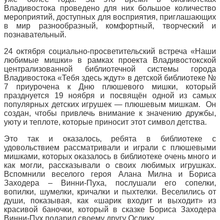
Владивостока проведено для них большое количество
мероприятий, доступных для восприятия, приглашающих
в мир разнообразный, комфортный, творческий и
познавательный.
24 октября социально-просветительский встреча «Наши
любимые мишки» в рамках проекта Владивостокской
централизованной библиотечной системы города
Владивостока «Тебя здесь ждут» в детской библиотеке №
7 приурочена к Дню плюшевого мишки, который
празднуется 19 ноября и посвящён одной из самых
популярных детских игрушек — плюшевым мишкам. Он
создан, чтобы привлечь внимание к значению дружбы,
уюту и теплоте, которые приносит этот символ детства.
Это так и оказалось, ребята в библиотеке с
удовольствием рассматривали и играли с плюшевыми
мишками, которых оказалось в библиотеке очень много и
как могли, рассказывали о своих любимых игрушках.
Вспомнили веселого героя Алана Милна и Бориса
Заходера – Винни-Пуха, послушали его сопелки,
вопилки, шумелки, кричалки и пыхтелки. Веселились от
души, показывая, как «шарик входит и выходит» из
красивой баночки, который в сказке Бориса Заходера
Винни-Пух подарил своему другу Ослику.