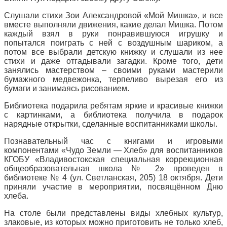
Слушали стихи Зои Александровой «Мой Мишка», и все
вместе выполняли движения, какие делал Мишка. Потом
каждый взял в руки понравившуюся игрушку и
попытался поиграть с ней с воздушным шариком, а
потом все выбрали детскую книжку и слушали из нее
стихи и даже отгадывали загадки. Кроме того, дети
занялись мастерством – своими руками мастерили
бумажного медвежонка, терпеливо вырезая его из
бумаги и занимаясь рисованием.
Библиотека подарила ребятам яркие и красивые книжки
с картинками, а библиотека получила в подарок
нарядные открытки, сделанные воспитанниками школы.
Познавательный час с книгами и игровыми
компонентами «Чудо Земли — Хлеб» для воспитанников
КГОБУ «Владивостокская специальная коррекционная
общеобразовательная школа № 2» проведен в
библиотеке № 4 (ул. Светланская, 205) 18 октября. Дети
приняли участие в мероприятии, посвящённом Дню
хлеба.
На столе были представлены виды хлебных культур,
злаковые, из которых можно приготовить не только хлеб,