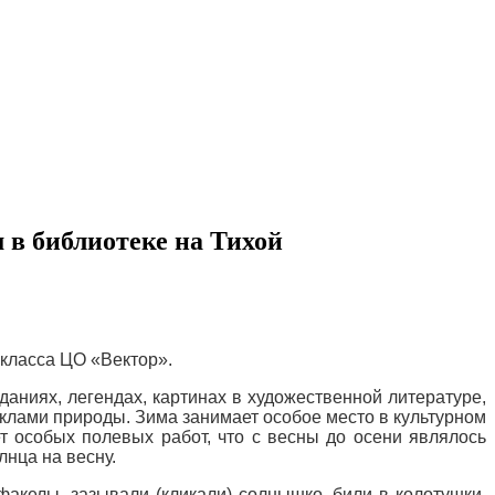
 в библиотеке на Тихой
 класса ЦО «Вектор».
аниях, легендах, картинах в художественной литературе,
иклами природы. Зима занимает особое место в культурном
т особых полевых работ, что с весны до осени являлось
лнца на весну.
 факелы, зазывали (кликали) солнышко, били в колотушки,