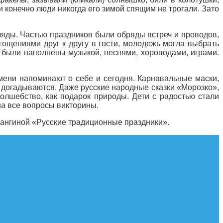
и конечно люди никогда его зимой спящим не трогали. Зато
ляды. Частью праздников были обряды встреч и проводов,
гощениями друг к другу в гости, молодежь могла выбрать
и были наполнены музыкой, песнями, хороводами, играми.
емени напоминают о себе и сегодня. Карнавальные маски,
е догадываются. Даже русские народные сказки «Морозко»,
олшебство, как подарок природы. Дети с радостью стали
на все вопросы викторины.
Шангиной «Русские традиционные праздники».