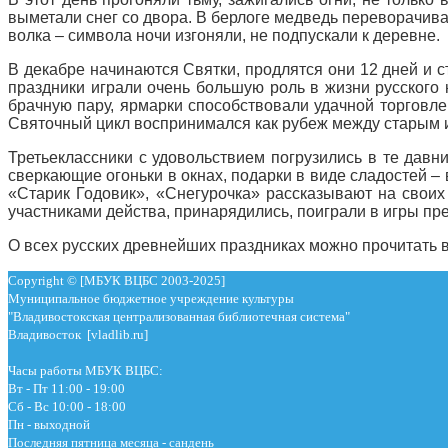
выметали снег со двора. В берлоге медведь переворачивал
волка – символа ночи изгоняли, не подпускали к деревне.
В декабре начинаются Святки, продлятся они 12 дней и 
праздники играли очень большую роль в жизни русского 
брачную пару, ярмарки способствовали удачной торговле
Святочный цикл воспринимался как рубеж между старым 
Третьеклассники с удовольствием погрузились в те давн
сверкающие огоньки в окнах, подарки в виде сладостей –
«Старик Годовик», «Снегурочка» рассказывают на своих
участниками действа, принарядились, поиграли в игры пре
О всех русских древнейших праздниках можно прочитать 
Copyright © [МБУК ВЦБС 2003-2025]
Муниципальное бюджетное учреждение культуры
"Владивостокская централизованная библиотечная система"
Владивосток [vladlib.ru]
Часы работы МБУК ВЦБС:
Вт - Пт 11:00 - 19:00
Сб - Вс 10:00 - 18:00
Пн - выходной
Последняя пятница месяца - сандень