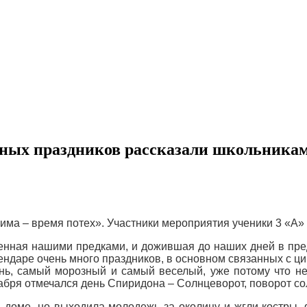
дных праздников рассказали школьникам
има – время потех». Участники мероприятия ученики 3 «А»
ненная нашими предками, и дожившая до наших дней в пред
лендаре очень много праздников, в основном связанных с ц
ень, самый морозный и самый веселый, уже потому что не
кабря отмечался день Спиридона – Солнцеворот, поворот со
 в доме, но выходила молодежь за околицу и жгли костры,