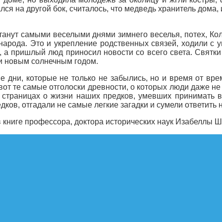
ся на другой бок, считалось, что медведь хранитель дома, 
станут самыми веселыми днями зимнего веселья, потех, Ко
народа. Это и укрепление родственных связей, ходили с у
, а пришлый люд приносил новости со всего света. Святк
и новым солнечным годом.
ие дни, которые не только не забылись, но и время от вр
 вот те самые отголоски древности, о которых люди даже н
 страницах о жизни наших предков, умевших принимать в
дков, отгадали не самые легкие загадки и сумели ответить 
в книге профессора, доктора исторических наук Изабеллы 