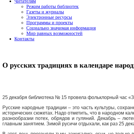
Читателям
Режим работы библиотек
Газеты и журналы
Электронные ресурсы
Программы и проекты
Социально значимая информация
Мир равных возможностей
Контакты
О русских традициях в календаре наро
25 декабря библиотека № 15 провела фольклорный час «З
Русские народные традиции – это часть культуры, сохра
исторических сюжетах. Надо отметить, что в народном ка
разнообразии потех, обрядов и гуляний. Декабрь – лют
главным занятием. Зимой русичи отдыхали, как раз 25 де
В этот день прогоняли тьму, зажигались огни, не только