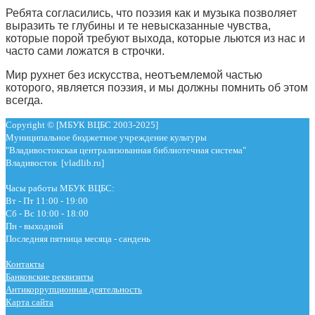
Ребята согласились, что п
оэзия как и музыка позволяет
выразить те глубины и те невысказанные чувства,
которые порой требуют выхода, которые льются из нас и
часто сами ложатся в строчки.
Мир рухнет без искусства, неотъемлемой частью
которого, является поэзия, и мы должны помнить об этом
всегда.
Copyright © [МБУК ВЦБС 2003-2025]
Муниципальное бюджетное учреждение культуры
"Владивостокская централизованная библиотечная система"
Владивосток [vladlib.ru]
Часы работы МБУК ВЦБС:
Вт - Пт 11:00 - 19:00
Сб - Вс 10:00 - 18:00
Пн - выходной
Последняя пятница месяца - сандень
Контакты
Банковские реквизиты
Антикоррупционная деятельность
Карта сайта