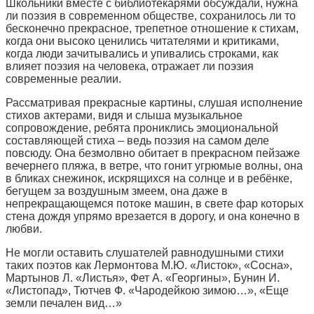
Школьники вместе с библиотекарями обсуждали, нужна
ли поэзия в современном обществе, сохранилось ли
то
бесконечно прекрасное, трепетное отношение к стихам,
когда они высоко ценились читателями и критиками,
когда люди зачитывались и упивались строками,
как
влияет поэзия на человека, отражает ли поэзия
современные реалии.
Рассматривая прекрасные картины, слушая исполнение
стихов актерами, видя и слыша музыкальное
сопровождение, ребята прониклись эмоциональной
составляющей стиха –
ведь поэзия на самом деле
повсюду. Она безмолвно обитает в прекрасном пейзаже
вечернего пляжа, в ветре, что гонит угрюмые волны, она
в бликах снежинок, искрящихся на солнце и в ребёнке,
бегущем за воздушным змеем, она даже в
непрекращающемся потоке машин, в свете фар которых
стена дождя упрямо врезается в дорогу, и она конечно в
любви.
Не могли оставить слушателей равнодушными стихи
таких поэтов как Лермонтова М.Ю. «Листок», «Сосна»,
Мартынов Л. «Листья», Фет А. «Георгины», Бунин И.
«Листопад», Тютчев Ф. «Чародейкою зимою…», «Еще
земли печален вид…»