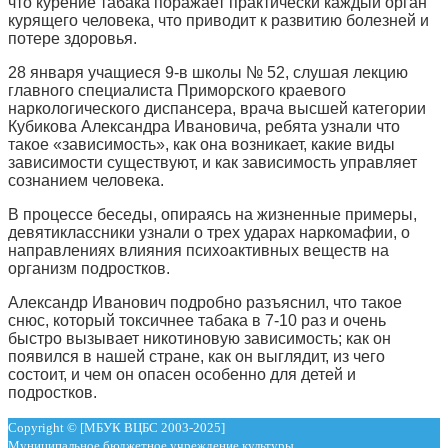
что курение табака поражает практически каждый орган
курящего человека, что приводит к развитию болезней и
потере здоровья.
28 января учащиеся 9-в школы № 52, слушая лекцию
главного специалиста Приморского краевого
наркологического диспансера, врача высшей категории
Кубикова Александра Ивановича, ребята узнали что
такое «зависимость», как она возникает, какие виды
зависимости существуют, и как зависимость управляет
сознанием человека.
В процессе беседы, опираясь на жизненные примеры,
девятиклассники узнали о трех ударах наркомафии, о
направлениях влияния психоактивных веществ на
организм подростков.
Александр Иванович подробно разъяснил, что такое
снюс, который токсичнее табака в 7-10 раз и очень
быстро вызывает никотиновую зависимость; как он
появился в нашей стране, как он выглядит, из чего
состоит, и чем он опасен особенно для детей и
подростков.
Copyright © [МБУК ВЦБС 2003-2025]
Муниципальное бюджетное учреждение культуры