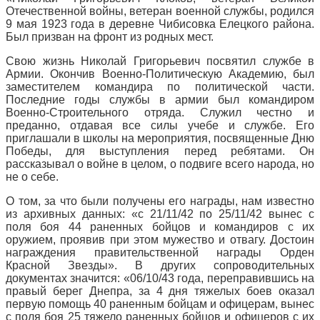
Отечественной войны, ветеран военной службы, родился
9 мая 1923 года в деревне Чибисовка Елецкого района.
Был призван на фронт из родных мест.
Свою жизнь Николай Григорьевич посвятил службе в
Армии. Окончив Военно-Политическую Академию, был
заместителем командира по политической части.
Последние годы службы в армии был командиром
Военно-Строительного отряда. Служил честно и
преданно, отдавая все силы учебе и службе. Его
приглашали в школы на мероприятия, посвященные Дню
Победы, для выступления перед ребятами. Он
рассказывал о войне в целом, о подвиге всего народа, но
не о себе.
О том, за что были получены его награды, нам известно
из архивных данных: «с 21/11/42 по 25/11/42 вынес с
поля боя 44 раненных бойцов и командиров с их
оружием, проявив при этом мужество и отвагу. Достоин
награждения правительственной награды Орден
Красной Звезды». В других сопроводительных
документах значится: «06/10/43 года, переправившись на
правый берег Днепра, за 4 дня тяжелых боев оказал
первую помощь 40 раненным бойцам и офицерам, вынес
с поля боя 25 тяжело раненных бойцов и офицеров с их