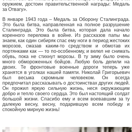
оружием, достоин правительственной награды: Медаль
за Отвагу».
В январе 1943 года – Медаль за Оборону Сталинграда.
Это была битва, направленная на полное разрушение
Сталинграда. Это была битва, которая дала начало
коренного перелома в войне. Из рассказов папы мы
знаем, как один сибиряк спас ему ноги в период жестоких
морозов, смазав каким-то средством и обмотав их
портянками как — то по-особенному, и велел не снимать
обувь, пока не стихнут морозы. В ту зиму было очень
много обмороженных бойцов. Любую боль делили на
двоих. Те фронтовые военные дороги теперь уже
хранятся в уголках нашей памяти. Николай Григорьевич
был весьма скромным человеком. Он всегда
предпочитал рассказывать о достоинствах других людей.
Он прожил яркую сильную жизнь, неся окружающим
добро и тепло своего сердца. Это был настоящий солдат
большой жизни. Спасибо ему и всем воевавшим за ту
далекую весну, весну, подарившую всем победу и
спокойную мирную жизнь!