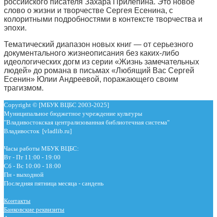
российского писателя Захара Прилепина. Это новое
слово о жизни и творчестве Сергея Есенина, с
колоритными подробностями в контексте творчества и
эпохи.
Тематический диапазон новых книг — от серьезного
документального жизнеописания без каких-либо
идеологических догм из серии «Жизнь замечательных
людей» до романа в письмах «Любящий Вас Сергей
Есенин» Юлии Андреевой, поражающего своим
трагизмом.
Copyright © [МБУК ВЦБС 2003-2025]
Муниципальное бюджетное учреждение культуры
"Владивостокская централизованная библиотечная система"
Владивосток [vladlib.ru]
Часы работы МБУК ВЦБС:
Вт - Пт 11:00 - 19:00
Сб - Вс 10:00 - 18:00
Пн - выходной
Последняя пятница месяца - сандень
Контакты
Банковские реквизиты