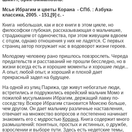
Мсье Ибрагим и цветы Корана
- СПб. : Азбука-
классика, 2005. - 151,[9] с. -
Книга небольшая, как и все книги в этом цикле, но
философски глубокая, рассказывающая о мальчишке,
страдающем от одиночества, при этом живущим вдвоем
с отцом, однако отношения у них не ладятся. С первых
страниц автор погружает нас в водоворот жизни героев.
Молодому человеку рано пришлось повзрослеть. Череда
предательств и расставаний не прошли бесследно, но в
жизни всегда есть и хорошие моменты и хорошие люди...
А опыт, любой опыт, и хороший и плохой дает
прекрасный задел на будущее.
На одной из улиц Парижа, где живут небогатые люди,
встретились и подружились еврейский мальчик Момо и
пожилой мусульманин Ибрагим, держащий лавку по-
соседству. Вскоре Ибрагим становится Моисею больше,
чем другом. Он дает мальчику различные наставления,
отвечает на множество вопросов и постепенно начинает
знакомить его с мудростью
Корана
. Книга содержит много
размышлений: понятных, простых и истинных, о дружбе,
взрослении и выборе пути. Здесь есть недетские темы,