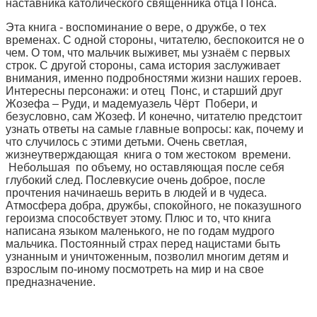
наставника католического священника отца Понса.
Эта книга - воспоминание о вере, о дружбе, о тех
временах. С одной стороны, читателю, беспокоится не о
чем. О том, что мальчик выживет, мы узнаём с первых
строк. С другой стороны, сама история заслуживает
внимания, именно подробностями жизни наших героев.
Интересны персонажи: и отец Понс, и старший друг
Жозефа – Руди, и мадемуазель Чёрт Побери, и
безусловно, сам Жозеф. И конечно, читателю предстоит
узнать ответы на самые главные вопросы: как, почему и
что случилось с этими детьми. Очень светлая,
жизнеутверждающая книга о том жестоком времени.
Небольшая по объему, но оставляющая после себя
глубокий след. Послевкусие очень доброе, после
прочтения начинаешь верить в людей и в чудеса.
Атмосфера добра, дружбы, спокойного, не показушного
героизма способствует этому. Плюс и то, что книга
написана языком маленького, не по годам мудрого
мальчика. Постоянный страх перед нацистами быть
узнанным и уничтоженным, позволил многим детям и
взрослым по-иному посмотреть на мир и на свое
предназначение.