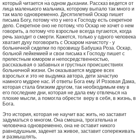
который читается на одном дыхании. Рассказ ведется от
лица маленького мальчика, которому выпало так много и
так мало одновременно. Десятилетний Оскар пишет
письма Богу, потому что у него к Господу есть секретное
дело. Секретное оно не потому, что Оскар не хочет о нем
говорить, а потому что взрослые всегда пугаются, когда
речь заходит о смерти. Кажется, только у одного человека
хватает духу поговорить с Оскаром начистоту - у
больничной сиделки по прозвищу Бабушка Роза. Оскар,
больной лейкемией и свои письма к Господу пишет с
прелестным юмором и непосредственностью,
рассказывая о забавных и грустных происшествиях
больничной жизни. Он оказывается мудрее всех
взрослых и это не выдумка автора, дети зачастую
намного мудрее нас. И ответы Бога ему. И Розовая Дама,
которая стала близким другом, так необходимым ему в
его последние дни, которая не дала ему отвлечься на
плохие мысли, а помогла обрести веру в себя, в жизнь, в
Бога.
Это история, которая не научит вас жить, но заставит
задуматься о многом. Она смешна, трогательна и
человечна одновременно, она не оставит никого
равнодушным, заденет за живое, заставит сопереживать
и размышлять.