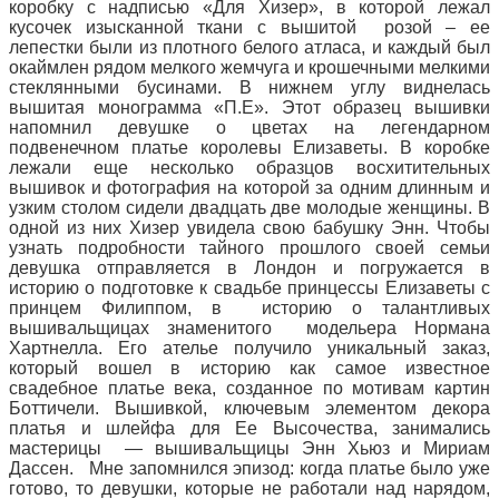
коробку с надписью «Для Хизер», в которой лежал
кусочек изысканной ткани с вышитой розой – ее
лепестки были из плотного белого атласа, и каждый был
окаймлен рядом мелкого жемчуга и крошечными мелкими
стеклянными бусинами. В нижнем углу виднелась
вышитая монограмма «П.Е». Этот образец вышивки
напомнил девушке о цветах на легендарном
подвенечном платье королевы Елизаветы. В коробке
лежали еще несколько образцов восхитительных
вышивок и фотография на которой за одним длинным и
узким столом сидели двадцать две молодые женщины. В
одной из них Хизер увидела свою бабушку Энн. Чтобы
узнать подробности тайного прошлого своей семьи
девушка отправляется в Лондон и погружается в
историю о подготовке к свадьбе принцессы Елизаветы с
принцем Филиппом, в историю о талантливых
вышивальщицах знаменитого модельера Нормана
Хартнелла. Его ателье получило уникальный заказ,
который вошел в историю как самое известное
свадебное платье века, созданное по мотивам картин
Боттичели. Вышивкой, ключевым элементом декора
платья и шлейфа для Ее Высочества, занимались
мастерицы — вышивальщицы Энн Хьюз и Мириам
Дассен. Мне запомнился эпизод: когда платье было уже
готово, то девушки, которые не работали над нарядом,