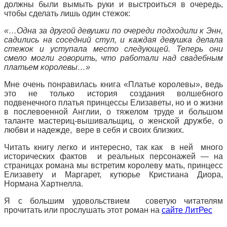
должны были вымыть руки и выстроиться в очередь,
чтобы сделать лишь один стежок:
«…Одна за другой девушки по очереди подходили к Энн,
садились на соседний стул, и каждая девушка делала
стежок и уступала место следующей. Теперь они
смело могли говорить, что работали над свадебным
платьем королевы…»
Мне очень понравилась книга «Платье королевы», ведь
это не только история создания волшебного
подвенечного платья принцессы Елизаветы, но и о жизни
в послевоенной Англии, о тяжелом труде и большом
таланте мастериц-вышивальщиц, о женской дружбе, о
любви и надежде, вере в себя и своих близких.
Читать книгу легко и интересно, так как в ней много
исторических фактов и реальных персонажей — на
страницах романа мы встретим королеву мать, принцесс
Елизавету и Маргарет, кутюрье Кристиана Диора,
Нормана Хартнелла.
Я с большим удовольствием советую читателям
прочитать или прослушать этот роман на
сайте ЛитРес