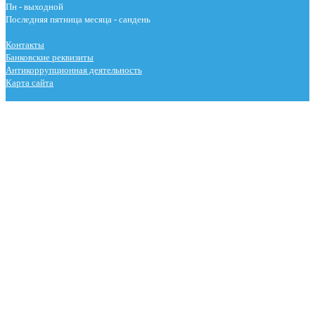
Пн - выходной
Последняя пятница месяца - сандень
Контакты
Банковские реквизиты
Антикоррупционная деятельность
Карта сайта