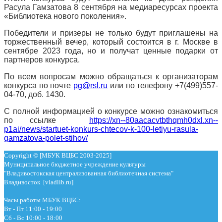
Расула Гамзатова 8 сентября на медиаресурсах проекта
«Библиотека нового поколения».
Победители и призеры не только будут приглашены на
торжественный вечер, который состоится в г. Москве в
сентябре 2023 года, но и получат ценные подарки от
партнеров конкурса.
По всем вопросам можно обращаться к организаторам
конкурса по почте
pg@rsl.ru
или по телефону +7(499)557-
04-70, доб. 1430.
С полной информацией о конкурсе можно ознакомиться
по ссылке
https://xn--80aacacvtbthqmh0dxl.xn--
p1ai/news/startuet-konkurs-chtecov-k-100-letiyu-rasula-
gamzatova-polet-stihov/
Copyright © [МБУК ВЦБС 2003-2025]
Муниципальное бюджетное учреждение культуры
"Владивостокская централизованная библиотечная система"
Владивосток [vladlib.ru]
Часы работы МБУК ВЦБС:
Вт - Пт 11:00 - 19:00
Сб - Вс 10:00 - 18:00