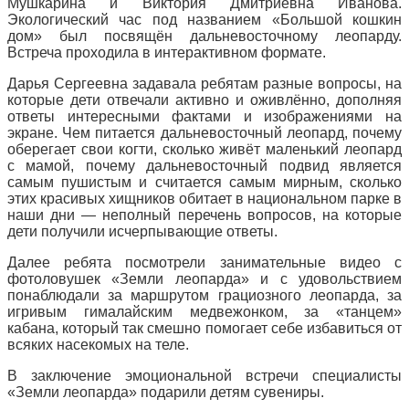
Мушкарина и Виктория Дмитриевна Иванова.
Экологический час под названием «Большой кошкин
дом» был посвящён дальневосточному леопарду.
Встреча проходила в интерактивном формате.
Дарья Сергеевна задавала ребятам разные вопросы, на
которые дети отвечали активно и оживлённо, дополняя
ответы интересными фактами и изображениями на
экране. Чем питается дальневосточный леопард, почему
оберегает свои когти, сколько живёт маленький леопард
с мамой, почему дальневосточный подвид является
самым пушистым и считается самым мирным, сколько
этих красивых хищников обитает в национальном парке в
наши дни — неполный перечень вопросов, на которые
дети получили исчерпывающие ответы.
Далее ребята посмотрели занимательные видео с
фотоловушек «Земли леопарда» и с удовольствием
понаблюдали за маршрутом грациозного леопарда, за
игривым гималайским медвежонком, за «танцем»
кабана, который так смешно помогает себе избавиться от
всяких насекомых на теле.
В заключение эмоциональной встречи специалисты
«Земли леопарда» подарили детям сувениры.