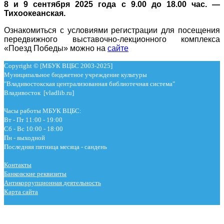
8 и 9 сентября 2025 года с 9.00 до 18.00 час. —
Тихоокеанская.
Ознакомиться с условиями регистрации для посещения
передвижного выставочно-лекционного комплекса
«Поезд Победы» можно на
сайте
Copyright © [МБУК ВЦБС 2003-2025]
Муниципальное бюджетное учреждение культуры
"Владивостокская централизованная библиотечная система"
Владивосток [vladlib.ru]
Часы работы МБУК ВЦБС:
Вт - Пт 11:00 - 19:00
Сб - Вс 10:00 - 18:00
Пн - выходной
Последняя пятница месяца - сандень
Контакты
Банковские реквизиты
Антикоррупционная деятельность
Карта сайта