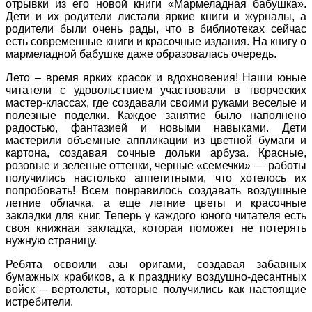
отрывки из его новой книги «Мармеладная бабушка».
Дети и их родители листали яркие книги и журналы, а
родители были очень рады, что в библиотеках сейчас
есть современные книги и красочные издания. На книгу о
мармеладной бабушке даже образовалась очередь.
Лето – время ярких красок и вдохновения! Наши юные
читатели с удовольствием участвовали в творческих
мастер-классах, где создавали своими руками веселые и
полезные поделки. Каждое занятие было наполнено
радостью, фантазией и новыми навыками. Дети
мастерили объемные аппликации из цветной бумаги и
картона, создавая сочные дольки арбуза. Красные,
розовые и зеленые оттенки, черные «семечки» — работы
получились настолько аппетитными, что хотелось их
попробовать! Всем понравилось создавать воздушные
летние облачка, а еще летние цветы и красочные
закладки для книг. Теперь у каждого юного читателя есть
своя книжная закладка, которая поможет не потерять
нужную страницу.
Ребята освоили азы оригами, создавая забавных
бумажных крабиков, а к празднику воздушно-десантных
войск – вертолеты, которые получились как настоящие
истребители.