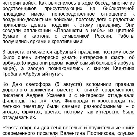
истории войск. Как выяснилось в ходе бесед, многие из
родственников присутствующих на библиотечной
площадке имеют непосредственное отношение к
воздушно-десантным войскам, поэтому дети с радостью
принялись делать поделки к этому празднику. Они
создали аппликации «Парашюты в небе» из цветной
бумаги и картона с символикой России. Работы
получились яркими и креативными!
3 августа отмечается арбузный праздник, поэтому всем
было очень интересно узнать интересные факты об
арбузах (откуда они родом, какой самый большой арбуз в
мире), а заодно познакомились с книгой Квентина
Гребана «Арбузный путь».
Ко Дню светофора (5 августа) вспомнили правила
дорожного движения вместе с книгой современного
писателя Андрея Усачева и с интересом отгадывали
филворды на эту тему. Филворды и кроссворды на
летнюю тематику были самыми разнообразными – о
ягодах, фруктах, цветах, поэтому так интересно было
отгадывать их.
Ребята открыли для себя веселые и поучительные книги
современного писателя Валентина Постникова, слушая