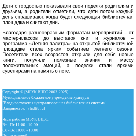
Дети с гордостью показывали свои поделки родителям и
друзьям, а родители отметили, что дети потом каждый
день спрашивают, когда будет следующая библиотечная
площадка и считают дни.
Благодаря разнообразным форматам мероприятий – от
мастер-классов до выставок книг и журналов –
программа «Летняя палитра» на открытой библиотечной
площадке стала ярким событием летнего сезона.
Посетители всех возрастов открыли для себя новые
книги, получили полезные знания и массу
положительных эмоций, а поделки стали яркими
сувенирами на память о лете.
Copyright © [МБУК ВЦБС 2003-2025]
Муниципальное бюджетное учреждение культуры
"Владивостокская централизованная библиотечная система"
Владивосток [vladlib.ru]
Часы работы МБУК ВЦБС:
Вт - Пт 11:00 - 19:00
Сб - Вс 10:00 - 18:00
Пн - выходной