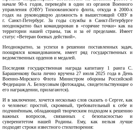
начале 90-х годов, переведён в один из органов Военного
управления (ОВУ) Тихоокеанского флота, откуда в 2000-х
годах на руководящую должность в вышестоящий ОВУ в
г. Санкт-Петербург. За годы службы в Санкт-Петербурге
неоднократно был командирован в «горячие точки» как на
территории нашей страны, так и за её пределами. Имеет
статус «Ветеран боевых действий».
Неоднократно, за успехи в решении поставленных задач,
поощрялся командованием, имеет ряд государственных и
ведомственных орденов и медалей.
Последняя государственная награда капитану 1 ранга С.
Барашенкову была лично вручена 27 июля 2025 года в День
Военно-Морского Флота Министром обороны Российской
Федерации А. Белоусовым (фотокадры, свидетельствующие о
его награждении, прилагаются).
И в заключение, хочется несколько слов сказать о Сергее, как
о человеке: простой, скромный, требовательный к себе и
подчинённым, обладающий творческим подходом к решению
важных вопросов, связанных с безопасностью и
суверенитетом нашей Родины. Ему, как нельзя лучше
подходят строки известного стихотворения: