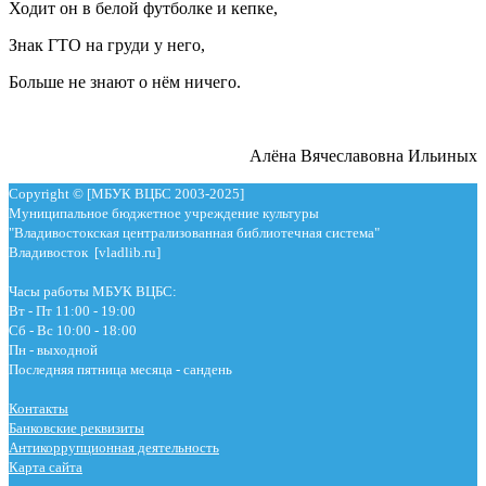
Ходит он в белой футболке и кепке,
Знак ГТО на груди у него,
Больше не знают о нём ничего.
Алёна Вячеславовна Ильиных
Copyright © [МБУК ВЦБС 2003-2025]
Муниципальное бюджетное учреждение культуры
"Владивостокская централизованная библиотечная система"
Владивосток [vladlib.ru]
Часы работы МБУК ВЦБС:
Вт - Пт 11:00 - 19:00
Сб - Вс 10:00 - 18:00
Пн - выходной
Последняя пятница месяца - сандень
Контакты
Банковские реквизиты
Антикоррупционная деятельность
Карта сайта